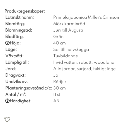
Produktegenskaper:
Latinskt namn:
Primula japonica Miller´s Crimson
Blomfärg:
Mörk karminröd
Blomningstid:
Juni till Augusti
Bladfärg:
Grön
Höjd:
40 cm
Läge:
Sol till halvskugga
Växtsätt:
Tuvbildande
Lämplig till:
Invid vatten, rabatt, woodland
Jord:
Alla jordar, surjord, fuktigt läge
Dragväxt:
Ja
Undviks av:
Rådjur
Planteringsavstånd c/c:
30 cm
Antal / m²:
11 st
Härdighet:
AB