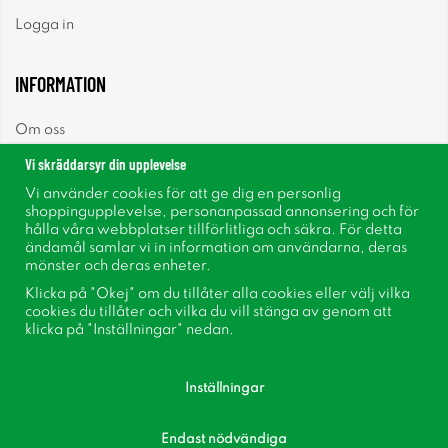
Logga in
INFORMATION
Om oss
Vi skräddarsyr din upplevelse
Nyheter
Vi använder cookies för att ge dig en personlig
shoppingupplevelse, personanpassad annonsering och för
Nyhetsbrev
hålla våra webbplatser tillförlitliga och säkra. För detta
ändamål samlar vi in information om användarna, deras
mönster och deras enheter.
Om cookies
Klicka på "Okej" om du tillåter alla cookies eller välj vilka
cookies du tillåter och vilka du vill stänga av genom att
Inspiration
klicka på "Inställningar" nedan.
Inställningar
Endast nödvändiga