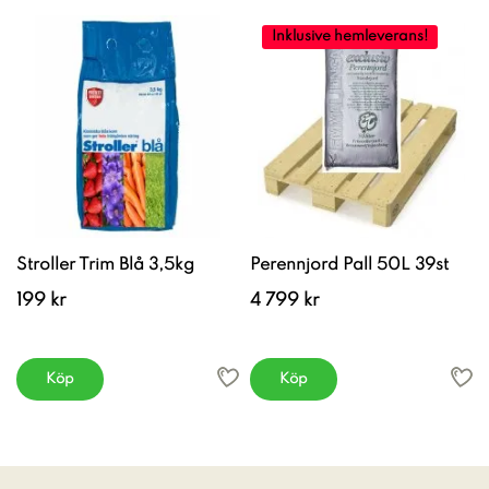
Inklusive hemleverans!
Stroller Trim Blå 3,5kg
Perennjord Pall 50L 39st
199 kr
4 799 kr
Köp
Köp