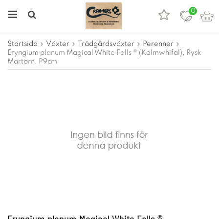
0
Startsida
Växter
Trädgårdsväxter
Perenner
Eryngium planum Magical White Falls ® (Kolmwhifal), Rysk
Martorn, P9cm
Eryngium planum Magical White Falls ®