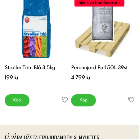
Inklusive hemleverans!
Stroller Trim Blå 3,5kg
Perennjord Pall 50L 39st
199 kr
4 799 kr
Köp
Köp
FÅ VÅRA BÄSTA ERBJUDANDEN & NYHETER