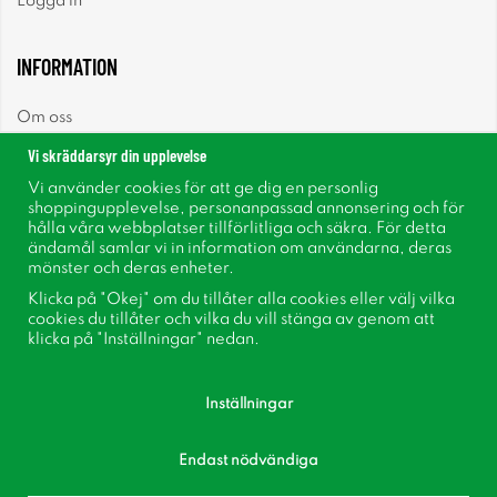
Logga in
INFORMATION
Om oss
Vi skräddarsyr din upplevelse
Nyheter
Vi använder cookies för att ge dig en personlig
shoppingupplevelse, personanpassad annonsering och för
Nyhetsbrev
hålla våra webbplatser tillförlitliga och säkra. För detta
ändamål samlar vi in information om användarna, deras
mönster och deras enheter.
Om cookies
Klicka på "Okej" om du tillåter alla cookies eller välj vilka
cookies du tillåter och vilka du vill stänga av genom att
Inspiration
klicka på "Inställningar" nedan.
Inställningar
Endast nödvändiga
Följ oss på Facebook