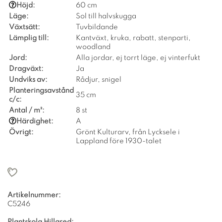
Höjd:
60 cm
Läge:
Sol till halvskugga
Växtsätt:
Tuvbildande
Lämplig till:
Kantväxt, kruka, rabatt, stenparti,
woodland
Jord:
Alla jordar, ej torrt läge, ej vinterfukt
Dragväxt:
Ja
Undviks av:
Rådjur, snigel
Planteringsavstånd
35 cm
c/c:
Antal / m²:
8 st
Härdighet:
A
Övrigt:
Grönt Kulturarv, från Lycksele i
Lappland före 1930-talet
Artikelnummer:
C5246
Plantskola Hillared: