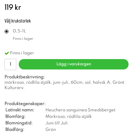
119 kr
Välj
krukstorlek
0,5-1L
Finns i lager
Finns i lager
Lägg i varukorgen
Produktbeskrivning:
mörkrosa, rödlila stjälk, juni-juli, 60cm, sol, halvsk.A, Grönt
Kulturarv.
Produktegenskaper:
Latinskt namn:
Heuchera sanguinea Smedsberget
Blomfärg:
Mörkrosa, rödlila stjälk
Blomningstid:
Juni till Juli
Bladfärg:
Grön