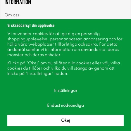
INFORMATION
Om oss
Vi skräddarsyr din upplevelse
Nyheter
Vi använder cookies för att ge dig en personlig
shoppingupplevelse, personanpassad annonsering och för
Nyhetsbrev
hålla våra webbplatser tillförlitliga och säkra. För detta
ändamål samlar vi in information om användarna, deras
mönster och deras enheter.
Om cookies
Klicka på "Okej" om du tillåter alla cookies eller välj vilka
cookies du tillåter och vilka du vill stänga av genom att
Inspiration
klicka på "Inställningar" nedan.
Inställningar
Endast nödvändiga
Följ oss på Facebook
Bli medlem i vår kundklubb!
Okej