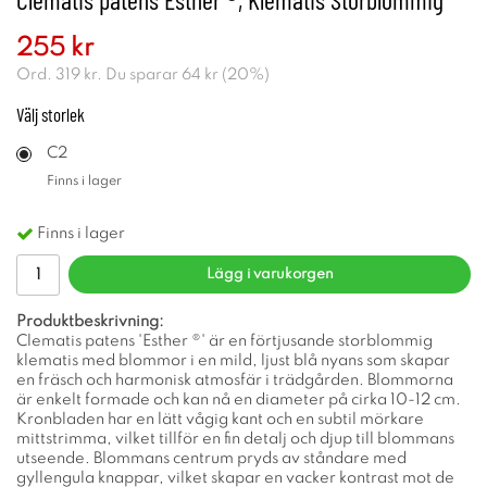
255 kr
Ord.
319 kr
. Du sparar
64 kr
(
20
%)
Välj
storlek
C2
Finns i lager
Finns i lager
Lägg i varukorgen
Produktbeskrivning:
Clematis patens 'Esther ®' är en förtjusande storblommig
klematis med blommor i en mild, ljust blå nyans som skapar
en fräsch och harmonisk atmosfär i trädgården. Blommorna
är enkelt formade och kan nå en diameter på cirka 10-12 cm.
Kronbladen har en lätt vågig kant och en subtil mörkare
mittstrimma, vilket tillför en fin detalj och djup till blommans
utseende. Blommans centrum pryds av ståndare med
gyllengula knappar, vilket skapar en vacker kontrast mot de