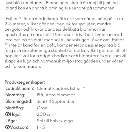
ljust blå kronbladen. Blomningen sker från maj till juni, och
ibland kan en andra blomning ske senare på sommaren.
'Esther ®' är en medelhög klättrare som når en höjd på cirka
2-3 meter, vilket gör den idealisk för spaljéer, mindre
pergolor och krukor där dess delikata blommor kan
uppskattas på nära håll. Denna sort trivs bäst i väldränerad
jord och på en plats med sol till halvskugga. Även om 'Esther
®' inte är känd för sin doft, kompenserar dess eleganta blå
färg och storblommiga skönhet för detta, vilket gör den till ett
populärt val för trädgårdsodlare och blomsterälskare som vill
skapa en lugn och harmonisk miljö i trädgården under våren
och försommaren.
Produktegenskaper:
Latinskt namn:
Clematis patens Esther ®
Blomfärg:
Blå, stora blommor
Blomningstid:
Juni till September
Bladfärg:
Grön
Höjd:
200 cm
Läge:
Sol till halvskugga
Växtzon:
1 - 5