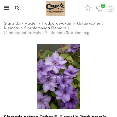
0
Startsida
Växter
Trädgårdsväxter
Klätterväxter
Klematis
Storblommiga Klematis
Clematis patens Esther ®, Klematis Storblommig
Clematis patens Esther ®, Klematis Storblommig