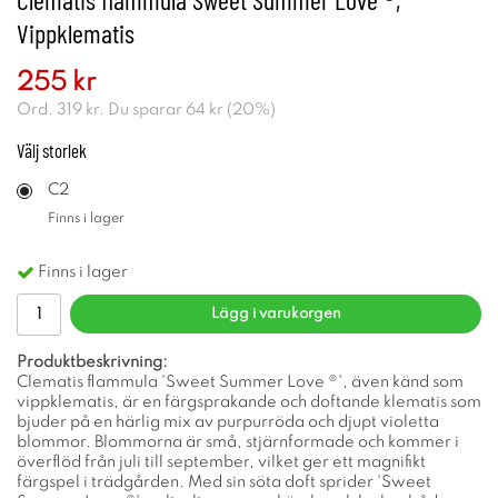
Vippklematis
255 kr
Ord.
319 kr
. Du sparar
64 kr
(
20
%)
Välj
storlek
C2
Finns i lager
Finns i lager
Lägg i varukorgen
Produktbeskrivning:
Clematis flammula 'Sweet Summer Love ®', även känd som
vippklematis, är en färgsprakande och doftande klematis som
bjuder på en härlig mix av purpurröda och djupt violetta
blommor. Blommorna är små, stjärnformade och kommer i
överflöd från juli till september, vilket ger ett magnifikt
färgspel i trädgården. Med sin söta doft sprider 'Sweet