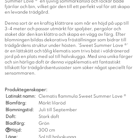
Summer Love ®' en ljuvlig sommarkänsla och lockar både
fjärilar och bin, vilket gör den till ett perfekt val för att skapa
en levande trädgård.
Denna sort är en kraftig klättrare som når en höjd på upp till
3-4 meter och passar utmärkt för spaljéer, pergolor och
staket där den kan klättra och skapa en vägg av färg. Efter
blomningen bildas dekorativa fröställningar som bidrar till
trädgårdens struktur under hösten. 'Sweet Summer Love ®'
är en lättskött och tålig klematis som trivs bäst i väldränerad
jord på en plats med sol till halvskugga. Med sina unika färger
och sin härliga doft är denna vippklematis ett fantastiskt
tillskott för trädgårdsentusiaster som söker något speciellt för
sensommaren.
Produktegenskaper:
Latinskt namn:
Clematis flammula Sweet Summer Love ®
Blomfärg:
Mörkt lilaröd
Blomningstid:
Juli till September
Doft:
Stark doft
Bladfärg:
Grön
Höjd:
300 cm
Läge:
Sol till halvskugga