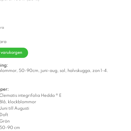
ara
vara
i varukorgen
ing:
k blommor, 50-90cm, juni-aug, sol, halvskugga, zon 1-4.
per:
Clematis integrifolia Hedda ® E
Blå, klockblommor
Juni till Augusti
Doft
Grön
50-90 cm