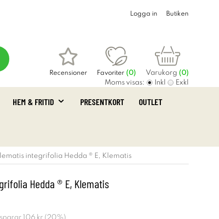
Logga in
Butiken
Varukorg
Recensioner
Favoriter
(
0
)
(0)
Moms visas:
Inkl
Exkl
HEM & FRITID
PRESENTKORT
OUTLET
lematis integrifolia Hedda ® E, Klematis
grifolia Hedda ® E, Klematis
 sparar
106 kr
(
20
%)