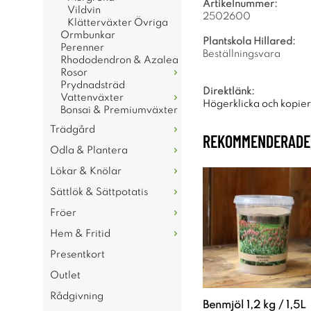
Artikelnummer:
Vildvin
2502600
Klätterväxter Övriga
Ormbunkar
Plantskola Hillared:
Perenner
Beställningsvara
Rhododendron & Azalea
Rosor
Prydnadsträd
Direktlänk:
Vattenväxter
Högerklicka och kopie
Bonsai & Premiumväxter
Trädgård
REKOMMENDERADE 
Odla & Plantera
Lökar & Knölar
Sättlök & Sättpotatis
Fröer
Hem & Fritid
Presentkort
Outlet
Rådgivning
Benmjöl 1,2 kg / 1,5L