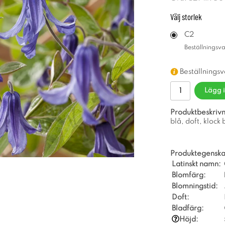
Välj
storlek
C2
Beställningsv
Beställnings
Lägg 
Produktbeskrivn
blå, doft, kloc
Produktegenska
Latinskt namn:
Blomfärg:
Blomningstid:
Doft:
Bladfärg:
Höjd: