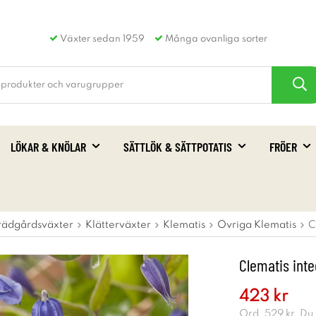
Växter sedan 1959
Många ovanliga sorter
LÖKAR & KNÖLAR
SÄTTLÖK & SÄTTPOTATIS
FRÖER
rädgårdsväxter
Klätterväxter
Klematis
Övriga Klematis
C
Clematis inte
423 kr
Ord.
529 kr
. Du