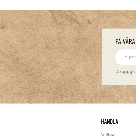
FÅ VÅRA
De uppgift
HANDLA
Villkor