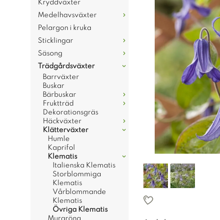
Kryddväxter
Medelhavsväxter
Pelargon i kruka
Sticklingar
Säsong
Trädgårdsväxter
Barrväxter
Buskar
Bärbuskar
Fruktträd
Dekorationsgräs
Häckväxter
Klätterväxter
Humle
Kaprifol
Klematis
Italienska Klematis
Storblommiga
Klematis
Vårblommande
Klematis
Övriga Klematis
Murgröna