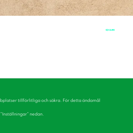
latser tillförlitliga och säkra. För detta ändamål
å "Inställningar" nedan.