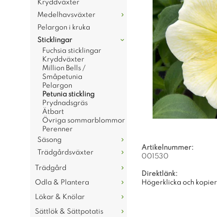
Kryddväxter
Medelhavsväxter
Pelargon i kruka
Sticklingar
Fuchsia sticklingar
Kryddväxter
Million Bells /
Småpetunia
Pelargon
Petunia stickling
Prydnadsgräs
Ätbart
Övriga sommarblommor
Perenner
Säsong
Artikelnummer:
Trädgårdsväxter
001530
Trädgård
Direktlänk:
Högerklicka och kopie
Odla & Plantera
Lökar & Knölar
Sättlök & Sättpotatis