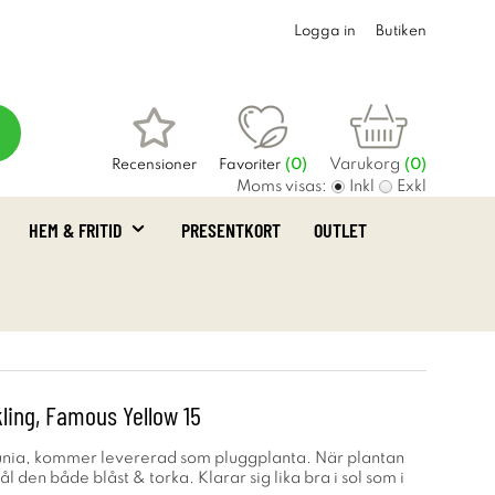
Logga in
Butiken
Varukorg
Recensioner
Favoriter
(
0
)
(0)
Moms visas:
Inkl
Exkl
HEM & FRITID
PRESENTKORT
OUTLET
kling, Famous Yellow 15
tunia, kommer levererad som pluggplanta. När plantan
g tål den både blåst & torka. Klarar sig lika bra i sol som i