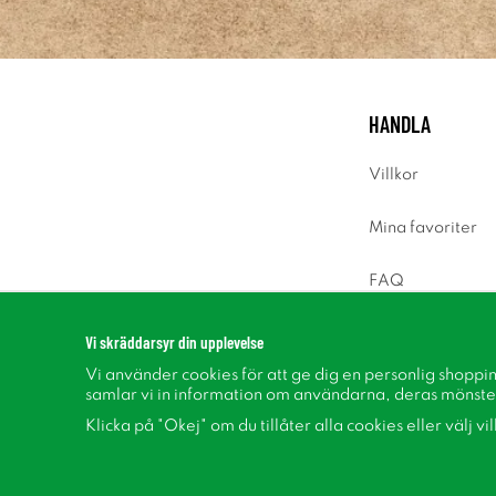
HANDLA
Villkor
Mina favoriter
FAQ
Logga in
Vi skräddarsyr din upplevelse
Vi använder cookies för att ge dig en personlig shoppi
samlar vi in information om användarna, deras mönste
Klicka på "Okej" om du tillåter alla cookies eller välj vi