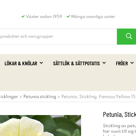
Växter sedan 1959
Många ovanliga sorter
LÖKAR & KNÖLAR
SÄTTLÖK & SÄTTPOTATIS
FRÖER
ticklingar
Petunia stickling
Petunia, Stickling, Famous Yellow 15
Petunia, Stic
Stickling av pe
har vuxit till si