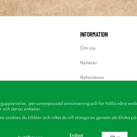
INFORMATION
Om oss
Nyheter
Nyhetsbrev
Om cookies
ngupplevelse, personanpassad annonsering och för hålla våra webbp
Inspiration
r och deras enheter.
lka cookies du tillåter och vilka du vill stänga av genom att klicka p
Endast