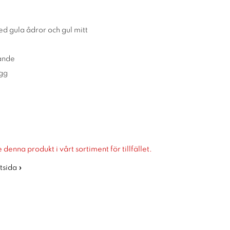
ed gula ådror och gul mitt
ande
ugg
 denna produkt i vårt sortiment för tillfället.
rtsida »