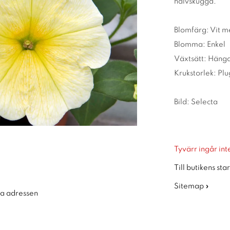
halvskugga.
Blomfärg: Vit m
Blomma: Enkel
Växtsätt: Häng
Krukstorlek: Pl
Bild: Selecta
Tyvärr ingår inte
Till butikens sta
Sitemap »
ra adressen