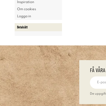
Inspiration
Om cookies
Logga in
Betalsätt
FÅ VÅRA
De uppgift