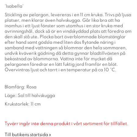
'Isabella'
Stickling av pelargon, levereras i en 11 cm kruka. Trivs på ljusa
platser, men klarar även halvskugga. Går lika bra att ha
inomhus i ett ljust fönster som utomhus i en stor kruka med
avrinningshål, dock så är en vindskyddad plats att föredra om
den skall stå ute. Plocka bort överblommade blomstänglar
efter hand samt gödsla med liten dos flytande näring i
samband med vattningen så blommar den hela sommaren,
undvik kväverik gödning då detta gynnar bladtillväxten på
bekostnad av blommorna. Vattna inte för mycket då
pelargonen föredrar en lätt fuktig jord framför en blöt.
Övervintras ljust och torrt i en temperatur på ca 10 °C.
Blomfärg: Rosa
Läge: Sol till halvskugga
Krukstorlek: 11 cm
Tyvärr ingår inte denna produkt i vårt sortiment för tillfället.
Till butikens startsida »