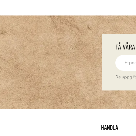
FÅ VÅRA
De uppgift
HANDLA