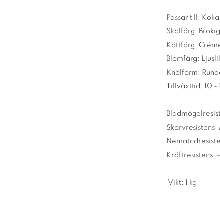
Passar till: Kok
Skalfärg: Brokig
Köttfärg: Crém
Blomfärg: Ljusli
Knölform: Rund
Tillväxttid: 10 -
Bladmögelresis
Skorvresistens:
Nematodresiste
Kräftresistens: -
Vikt: 1 kg