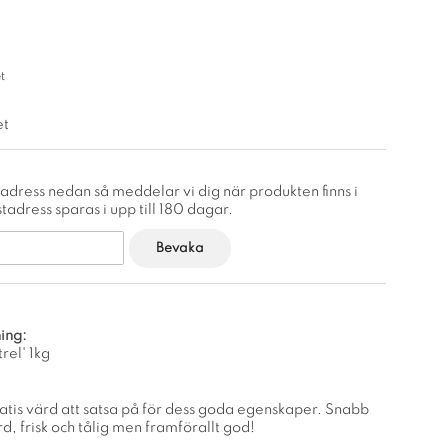
t
et
adress nedan så meddelar vi dig när produkten finns i
tadress sparas i upp till 180 dagar.
Bevaka
ing:
rel' 1kg
tatis värd att satsa på för dess goda egenskaper. Snabb
örd, frisk och tålig men framförallt god!