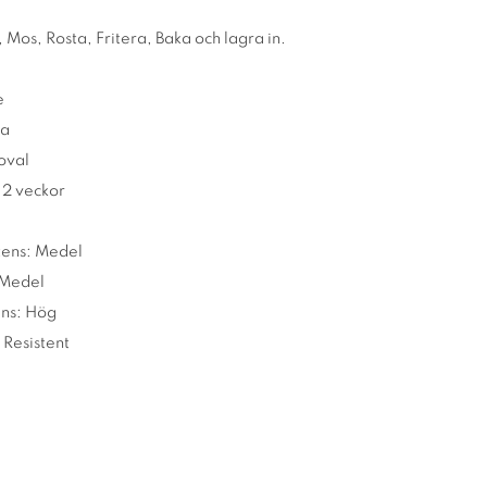
a, Mos, Rosta, Fritera, Baka och lagra in.
e
la
oval
 12 veckor
tens: Medel
 Medel
ns: Hög
 Resistent