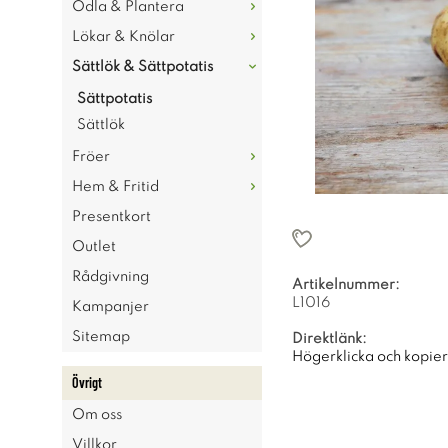
Odla & Plantera
Lökar & Knölar
Sättlök & Sättpotatis
Sättpotatis
Sättlök
Fröer
Hem & Fritid
Presentkort
Outlet
Rådgivning
Artikelnummer:
L1016
Kampanjer
Sitemap
Direktlänk:
Högerklicka och kopie
Övrigt
Om oss
Villkor