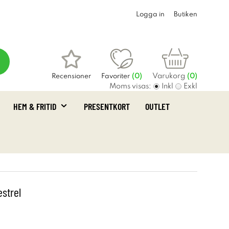
Logga in
Butiken
Varukorg
Recensioner
Favoriter
(
0
)
(0)
Moms visas:
Inkl
Exkl
HEM & FRITID
PRESENTKORT
OUTLET
estrel