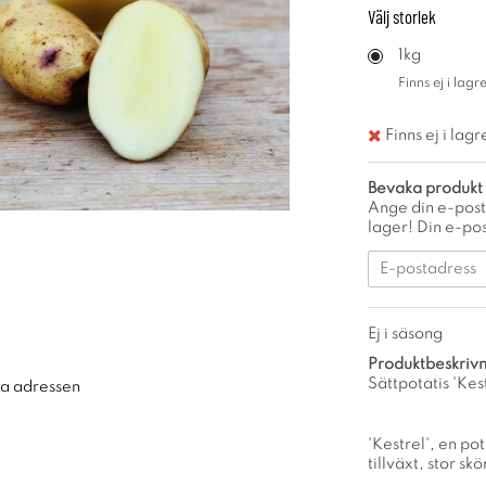
Välj
storlek
1kg
Finns ej i lagre
Finns ej i lagr
Bevaka produkt
Ange din e-post
lager! Din e-pos
Ej i säsong
Produktbeskrivn
Sättpotatis 'Kest
ra adressen
'Kestrel', en po
tillväxt, stor sk