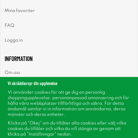
Mina favoriter
FAQ
Logga in
INFORMATION
Om oss
Vi skräddarsyr din upplevelse
Nyheter
Vi använder cookies för att ge dig en personlig
shoppingupplevelse, personanpassad annonsering och för
Nyhetsbrev
hålla våra webbplatser tillförlitliga och säkra. För detta
ändamål samlar vi in information om användarna, deras
mönster och deras enheter.
Om cookies
Klicka på "Okej" om du tillåter alla cookies eller välj vilka
cookies du tillåter och vilka du vill stänga av genom att
Inspiration
klicka på "Inställningar" nedan.