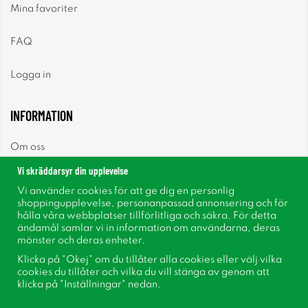
Mina favoriter
FAQ
Logga in
INFORMATION
Om oss
Vi skräddarsyr din upplevelse
Nyheter
Vi använder cookies för att ge dig en personlig
shoppingupplevelse, personanpassad annonsering och för
Nyhetsbrev
hålla våra webbplatser tillförlitliga och säkra. För detta
ändamål samlar vi in information om användarna, deras
mönster och deras enheter.
Om cookies
Klicka på "Okej" om du tillåter alla cookies eller välj vilka
cookies du tillåter och vilka du vill stänga av genom att
Inspiration
klicka på "Inställningar" nedan.