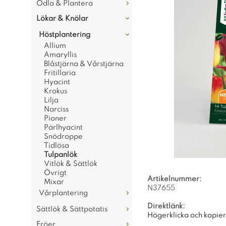
Odla & Plantera
Lökar & Knölar
Höstplantering
Allium
Amaryllis
Blåstjärna & Vårstjärna
Fritillaria
Hyacint
Krokus
Lilja
Narciss
Pioner
Pärlhyacint
Snödroppe
Tidlösa
Tulpanlök
Vitlök & Sättlök
Övrigt
Artikelnummer:
Mixar
N37655
Vårplantering
Direktlänk:
Sättlök & Sättpotatis
Högerklicka och kopie
Fröer