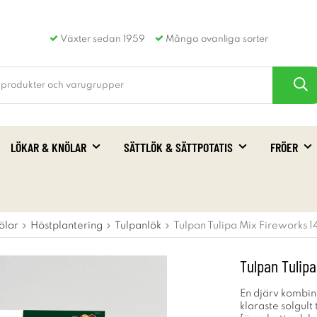
Växter sedan 1959
Många ovanliga sorter
LÖKAR & KNÖLAR
SÄTTLÖK & SÄTTPOTATIS
FRÖER
ölar
Höstplantering
Tulpanlök
Tulpan Tulipa Mix Fireworks 1
Tulpan Tulipa
En djärv kombina
klaraste solgult 