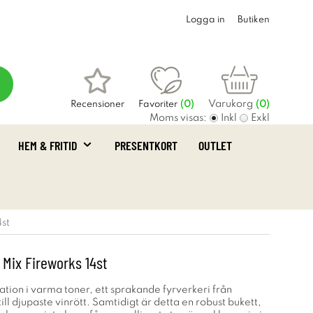
Logga in
Butiken
Varukorg
Recensioner
Favoriter
(
0
)
(0)
Moms visas:
Inkl
Exkl
HEM & FRITID
PRESENTKORT
OUTLET
4st
 Mix Fireworks 14st
tion i varma toner, ett sprakande fyrverkeri från
till djupaste vinrött. Samtidigt är detta en robust bukett,