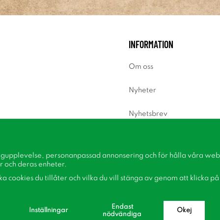
INFORMATION
Om oss
Nyheter
Nyhetsbrev
Om cookies
ngupplevelse, personanpassad annonsering och för hålla våra webbp
Inspiration
r och deras enheter.
lka cookies du tillåter och vilka du vill stänga av genom att klicka p
Endast
Inställningar
Okej
nödvändiga