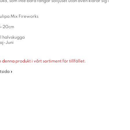
ruka, som inte bara fångar solljuset utan även klarar sig i
Tulipa Mix Fireworks
15-20cm
ll halvskugga
aj-Juni
 denna produkt i vårt sortiment för tillfället.
rtsida »