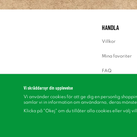
HANDLA
Villkor
Mina favoriter
FAQ
Logga in
Vi skräddarsyr din upplevelse
Vi använder cookies för att ge dig en personlig shoppi
samlar vi in information om användarna, deras mönste
Klicka på "Okej" om du tillåter alla cookies eller välj vi