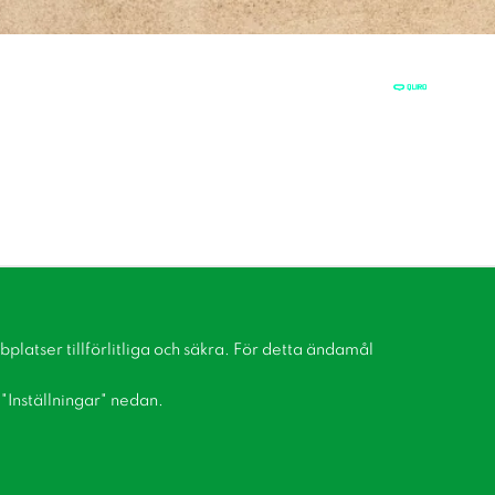
latser tillförlitliga och säkra. För detta ändamål
å "Inställningar" nedan.