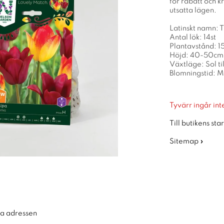
för rabatt och k
utsatta lägen.
Latinskt namn: 
Antal lök: 14st
Plantavstånd: 
Höjd: 40-50cm
Växtläge: Sol ti
Blomningstid: M
Tyvärr ingår inte
Till butikens sta
Sitemap »
ra adressen