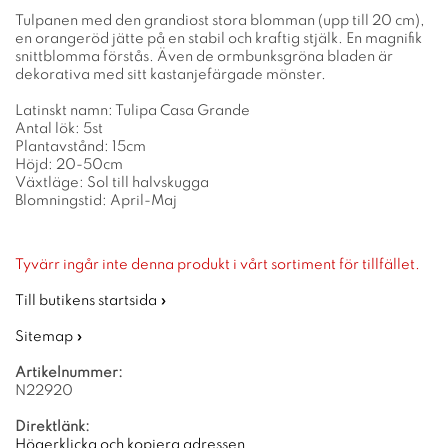
Tulpanen med den grandiost stora blomman (upp till 20 cm),
en orangeröd jätte på en stabil och kraftig stjälk. En magnifik
snittblomma förstås. Även de ormbunksgröna bladen är
dekorativa med sitt kastanjefärgade mönster.
Latinskt namn: Tulipa Casa Grande
Antal lök: 5st
Plantavstånd: 15cm
Höjd: 20-50cm
Växtläge: Sol till halvskugga
Blomningstid: April-Maj
Tyvärr ingår inte denna produkt i vårt sortiment för tillfället.
Till butikens startsida »
Sitemap »
Artikelnummer:
N22920
Direktlänk:
Högerklicka och kopiera adressen