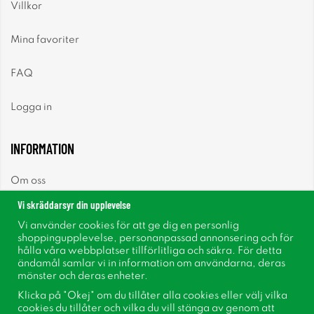
Villkor
Mina favoriter
FAQ
Logga in
INFORMATION
Om oss
Vi skräddarsyr din upplevelse
Nyheter
Vi använder cookies för att ge dig en personlig
shoppingupplevelse, personanpassad annonsering och för
Nyhetsbrev
hålla våra webbplatser tillförlitliga och säkra. För detta
ändamål samlar vi in information om användarna, deras
mönster och deras enheter.
Om cookies
Klicka på "Okej" om du tillåter alla cookies eller välj vilka
cookies du tillåter och vilka du vill stänga av genom att