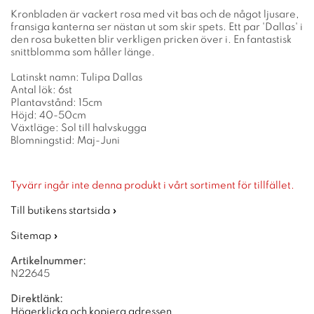
Kronbladen är vackert rosa med vit bas och de något ljusare,
fransiga kanterna ser nästan ut som skir spets. Ett par 'Dallas' i
den rosa buketten blir verkligen pricken över i. En fantastisk
snittblomma som håller länge.
Latinskt namn: Tulipa Dallas
Antal lök: 6st
Plantavstånd: 15cm
Höjd: 40-50cm
Växtläge: Sol till halvskugga
Blomningstid: Maj-Juni
Tyvärr ingår inte denna produkt i vårt sortiment för tillfället.
Till butikens startsida »
Sitemap »
Artikelnummer:
N22645
Direktlänk:
Högerklicka och kopiera adressen