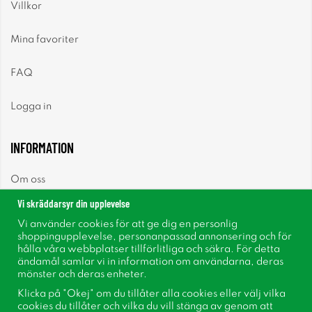
Villkor
Mina favoriter
FAQ
Logga in
INFORMATION
Om oss
Vi skräddarsyr din upplevelse
Nyheter
Vi använder cookies för att ge dig en personlig
shoppingupplevelse, personanpassad annonsering och för
Nyhetsbrev
hålla våra webbplatser tillförlitliga och säkra. För detta
ändamål samlar vi in information om användarna, deras
mönster och deras enheter.
Om cookies
Klicka på "Okej" om du tillåter alla cookies eller välj vilka
cookies du tillåter och vilka du vill stänga av genom att