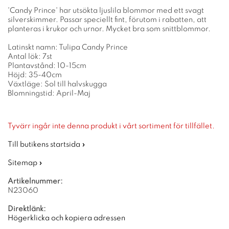
'Candy Prince' har utsökta ljuslila blommor med ett svagt
silverskimmer. Passar speciellt fint, förutom i rabatten, att
planteras i krukor och urnor. Mycket bra som snittblommor.
Latinskt namn: Tulipa Candy Prince
Antal lök: 7st
Plantavstånd: 10-15cm
Höjd: 35-40cm
Växtläge: Sol till halvskugga
Blomningstid: April-Maj
Tyvärr ingår inte denna produkt i vårt sortiment för tillfället.
Till butikens startsida »
Sitemap »
Artikelnummer:
N23060
Direktlänk:
Högerklicka och kopiera adressen