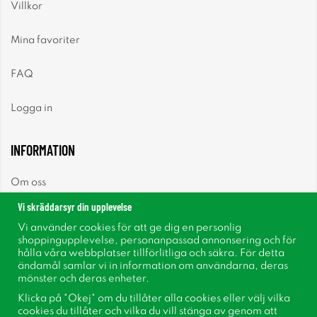
Villkor
Mina favoriter
FAQ
Logga in
INFORMATION
Om oss
Vi skräddarsyr din upplevelse
Nyheter
Vi använder cookies för att ge dig en personlig
shoppingupplevelse, personanpassad annonsering och för
Nyhetsbrev
hålla våra webbplatser tillförlitliga och säkra. För detta
ändamål samlar vi in information om användarna, deras
mönster och deras enheter.
Om cookies
Klicka på "Okej" om du tillåter alla cookies eller välj vilka
cookies du tillåter och vilka du vill stänga av genom att