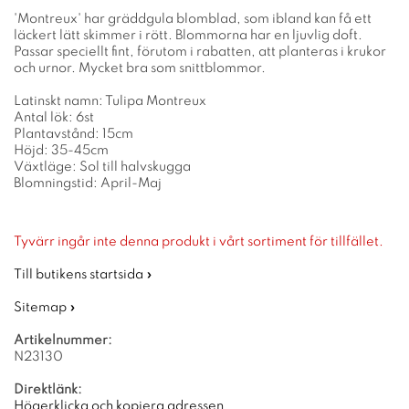
'Montreux' har gräddgula blomblad, som ibland kan få ett
läckert lätt skimmer i rött. Blommorna har en ljuvlig doft.
Passar speciellt fint, förutom i rabatten, att planteras i krukor
och urnor. Mycket bra som snittblommor.
Latinskt namn: Tulipa Montreux
Antal lök: 6st
Plantavstånd: 15cm
Höjd: 35-45cm
Växtläge: Sol till halvskugga
Blomningstid: April-Maj
Tyvärr ingår inte denna produkt i vårt sortiment för tillfället.
Till butikens startsida »
Sitemap »
Artikelnummer:
N23130
Direktlänk:
Högerklicka och kopiera adressen