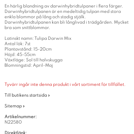
En härlig blandning av darwinhybridtulpaner i flera färger.
Darwinhybridtulpanen är en medeltidig tulpan med stora
enkla blommor på lång och stadig stjälk.
Darwinhybridtulpanen kan bli långlivad i trädgården. Mycket
bra som snittblommor.
Latinskt namn: Tulipa Darwin Mix
Antal lök: 7st
Plantavstånd: 15-20cm
Höjd: 45-55cm
Växtläge: Sol till halvskugga
Blomningstid: April-Maj
Tyvärr ingår inte denna produkt i vårt sortiment för tillfället.
Till butikens startsida »
Sitemap »
Artikelnummer:
N22580
Direktlänk: