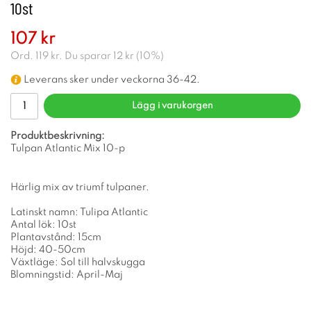
10st
107 kr
Ord.
119 kr
. Du sparar
12 kr
(
10
%)
Leverans sker under veckorna 36-42.
Lägg i varukorgen
Produktbeskrivning:
Tulpan Atlantic Mix 10-p
Härlig mix av triumf tulpaner.
Latinskt namn: Tulipa Atlantic
Antal lök: 10st
Plantavstånd: 15cm
Höjd: 40-50cm
Växtläge: Sol till halvskugga
Blomningstid: April-Maj