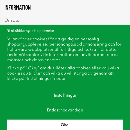
INFORMATION
Om oss
Vi skräddarsyr din upplevelse
Nyheter
Vi använder cookies för att ge dig en personlig
shoppingupplevelse, personanpassad annonsering och för
Nyhetsbrev
hålla våra webbplatser tillförlitliga och säkra. För detta
ändamål samlar vi in information om användarna, deras
mönster och deras enheter.
Om cookies
Klicka på "Okej" om du tillåter alla cookies eller välj vilka
cookies du tillåter och vilka du vill stänga av genom att
Inspiration
klicka på "Inställningar" nedan.
Inställningar
Endast nödvändiga
Följ oss på Facebook
Bli medlem i vår kundklubb!
Okej