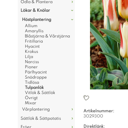
Odla & Plantera
Lökar & Knölar
Höstplantering
Allium
Amaryllis
Blåstjärna & Vårstjärna
Fritillaria
Hyacint
Krokus
Lilja
Narciss
Pioner
Pärlhyacint
Snödroppe
Tidlösa
Tulpanlök
Vitlök & Sättlök
Övrigt
Mixar
Vårplantering
Artikelnummer:
3029300
Sättlök & Sättpotatis
Direktlänk:
Fröer