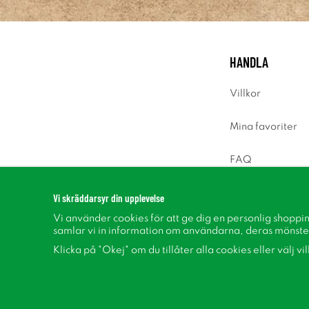
HANDLA
Villkor
Mina favoriter
FAQ
Logga in
Vi skräddarsyr din upplevelse
Vi använder cookies för att ge dig en personlig shoppi
samlar vi in information om användarna, deras mönste
Klicka på "Okej" om du tillåter alla cookies eller välj vi