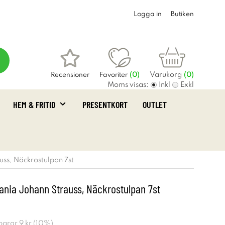
Logga in
Butiken
Varukorg
Recensioner
Favoriter
(
0
)
(0)
Moms visas:
Inkl
Exkl
HEM & FRITID
PRESENTKORT
OUTLET
uss, Näckrostulpan 7st
ania Johann Strauss, Näckrostulpan 7st
sparar
9 kr
(
10
%)