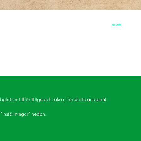
latser tillförlitliga och säkra. För detta ändamål
å "Inställningar" nedan.