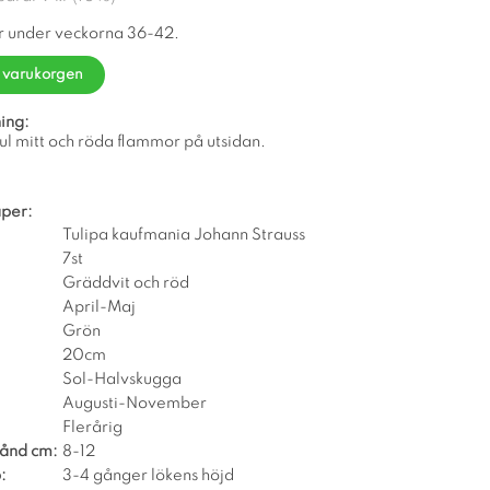
r under veckorna 36-42.
i varukorgen
ing:
l mitt och röda flammor på utsidan.
per:
Tulipa kaufmania Johann Strauss
7st
Gräddvit och röd
April-Maj
Grön
20cm
Sol-Halvskugga
Augusti-November
Flerårig
tånd cm:
8-12
:
3-4 gånger lökens höjd