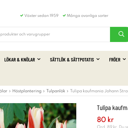
Växter sedan 1959
Många ovanliga sorter
LÖKAR & KNÖLAR
SÄTTLÖK & SÄTTPOTATIS
FRÖER
ölar
Höstplantering
Tulpanlök
Tulipa kaufmania Johann Stra
Tulipa kaufm
80 kr
Ord.
89 kr
. Du 