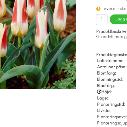
Leverans ske
Lägg 
Produktbeskrivn
Gräddvit med gu
Produktegenska
Latinskt namn:
Antal per påse:
Blomfärg:
Blomningstid:
Bladfärg:
Höjd:
Läge:
Planteringstid:
Livstid:
Planteringsavs
Planteringsdjup