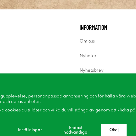
INFORMATION
Om oss
Nyheter
Nyhetsbrev
Om cookies
ngupplevelse, personanpassad annonsering och för hålla våra webbp
Inspiration
r och deras enheter.
lka cookies du tillåter och vilka du vill stänga av genom att klicka p
Endast
Inställningar
Okej
nödvändiga