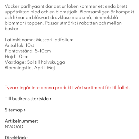
Vacker pärlhyacint där det ur löken kommer ett enda brett
uppåtriktad blad och en blomstjälk. Blomsamligen är kompakt
och liknar en blåsvart druvklase med små, himmelsblå
blommor i toppen. Passar utmärkt i rabatten och mellan
buskar.
Latinskt namn: Muscari latifolium
Antal lök: 10st
Plantavstånd: 5-10cm
Höjd: 10cm
Växtläge: Sol till halvskugga
Blomningstid: April-Maj
Tyvärr ingår inte denna produkt i vårt sortiment för tillfället.
Till butikens startsida »
Sitemap »
Artikelnummer:
N24060
Direktlänk: