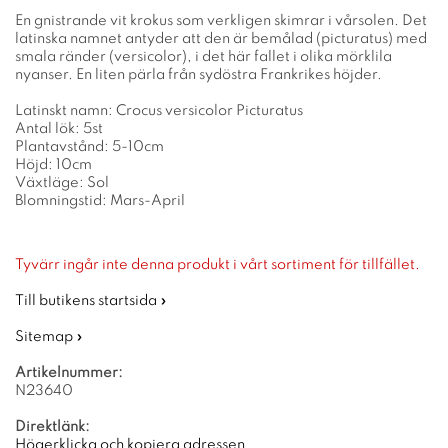
En gnistrande vit krokus som verkligen skimrar i vårsolen. Det
latinska namnet antyder att den är bemålad (picturatus) med
smala ränder (versicolor), i det här fallet i olika mörklila
nyanser. En liten pärla från sydöstra Frankrikes höjder.
Latinskt namn: Crocus versicolor Picturatus
Antal lök: 5st
Plantavstånd: 5-10cm
Höjd: 10cm
Växtläge: Sol
Blomningstid: Mars-April
Tyvärr ingår inte denna produkt i vårt sortiment för tillfället.
Till butikens startsida »
Sitemap »
Artikelnummer:
N23640
Direktlänk:
Högerklicka och kopiera adressen