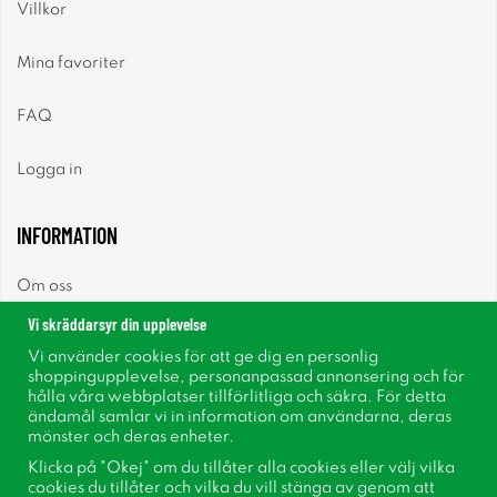
Villkor
Mina favoriter
FAQ
Logga in
INFORMATION
Om oss
Vi skräddarsyr din upplevelse
Nyheter
Vi använder cookies för att ge dig en personlig
shoppingupplevelse, personanpassad annonsering och för
Nyhetsbrev
hålla våra webbplatser tillförlitliga och säkra. För detta
ändamål samlar vi in information om användarna, deras
mönster och deras enheter.
Om cookies
Klicka på "Okej" om du tillåter alla cookies eller välj vilka
cookies du tillåter och vilka du vill stänga av genom att