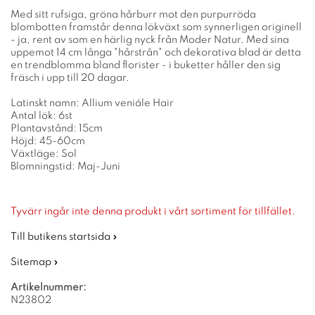
Med sitt rufsiga, gröna hårburr mot den purpurröda
blombotten framstår denna lökväxt som synnerligen originell
- ja, rent av som en härlig nyck från Moder Natur. Med sina
uppemot 14 cm långa "hårstrån" och dekorativa blad är detta
en trendblomma bland florister - i buketter håller den sig
fräsch i upp till 20 dagar.
Latinskt namn: Allium veniále Hair
Antal lök: 6st
Plantavstånd: 15cm
Höjd: 45-60cm
Växtläge: Sol
Blomningstid: Maj-Juni
Tyvärr ingår inte denna produkt i vårt sortiment för tillfället.
Till butikens startsida »
Sitemap »
Artikelnummer:
N23802