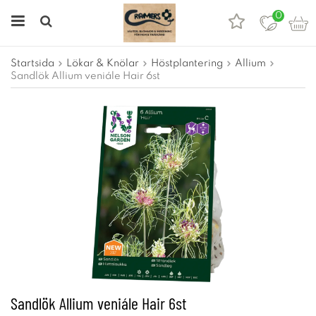
0
Startsida
Lökar & Knölar
Höstplantering
Allium
Sandlök Allium veniále Hair 6st
Sandlök Allium veniále Hair 6st