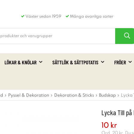
Växter sedan 1959
Många ovanliga sorter
LÖKAR & KNÖLAR
SÄTTLÖK & SÄTTPOTATIS
FRÖER
id
Pyssel & Dekoration
Dekoration & Sticks
Budskap
Lycka 
Lycka Till på
10 kr
Ord.
20 kr
. Du 