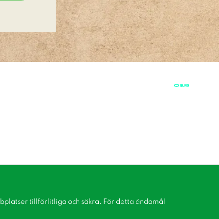
latser tillförlitliga och säkra. För detta ändamål