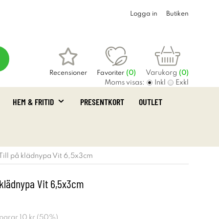
Logga in
Butiken
Varukorg
Recensioner
Favoriter
(
0
)
(0)
Moms visas:
Inkl
Exkl
HEM & FRITID
PRESENTKORT
OUTLET
Till på klädnypa Vit 6,5x3cm
 klädnypa Vit 6,5x3cm
sparar
10 kr
(
50
%)