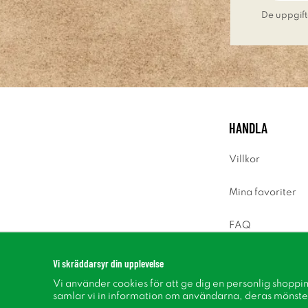
De uppgift
HANDLA
Villkor
Mina favoriter
FAQ
Logga in
Vi skräddarsyr din upplevelse
Vi använder cookies för att ge dig en personlig shoppi
samlar vi in information om användarna, deras mönste