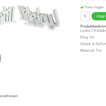
Finns i lager
Lägg 
Produktbeskrivn
Lyckta Till kläd
Färg: Vit
Stolek: 6,5x3c
Material: Trä
ra adressen