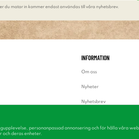
er du matar in kommer endast användas till våra nyhetsbrev.
INFORMATION
Om oss
Nyheter
Nyhetsbrev
Om cookies
ngupplevelse, personanpassad annonsering och för hålla våra webbp
Inspiration
r och deras enheter.