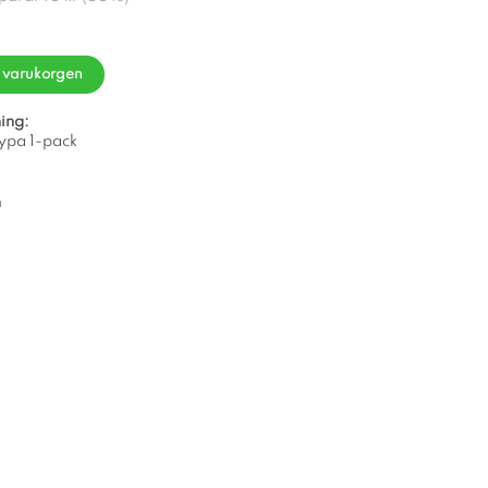
i varukorgen
ing:
nypa 1-pack
m