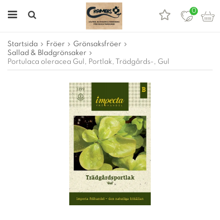
0
Startsida
Fröer
Grönsaksfröer
Sallad & Bladgrönsaker
Portulaca oleracea Gul, Portlak, Trädgårds-, Gul