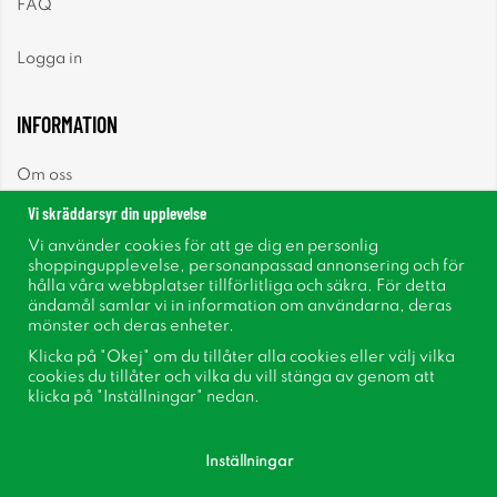
FAQ
Logga in
INFORMATION
Om oss
Vi skräddarsyr din upplevelse
Nyheter
Vi använder cookies för att ge dig en personlig
shoppingupplevelse, personanpassad annonsering och för
Nyhetsbrev
hålla våra webbplatser tillförlitliga och säkra. För detta
ändamål samlar vi in information om användarna, deras
mönster och deras enheter.
Om cookies
Klicka på "Okej" om du tillåter alla cookies eller välj vilka
cookies du tillåter och vilka du vill stänga av genom att
Inspiration
klicka på "Inställningar" nedan.
Inställningar