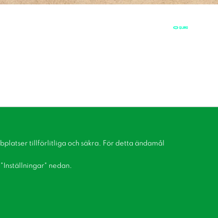
latser tillförlitliga och säkra. För detta ändamål
å "Inställningar" nedan.
Bli medlem i vår kundklubb!