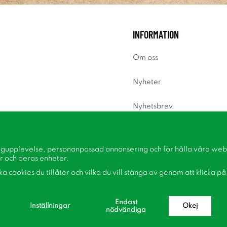
INFORMATION
Om oss
Nyheter
Nyhetsbrev
Om cookies
ngupplevelse, personanpassad annonsering och för hålla våra webbp
Inspiration
r och deras enheter.
lka cookies du tillåter och vilka du vill stänga av genom att klicka p
Endast
Inställningar
Okej
nödvändiga