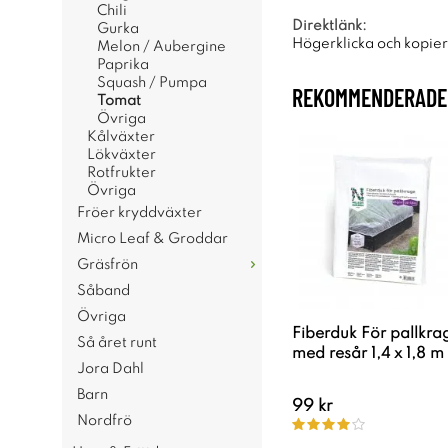
Chili
Direktlänk:
Gurka
Högerklicka och kopie
Melon / Aubergine
Paprika
Squash / Pumpa
REKOMMENDERADE 
Tomat
Övriga
Kålväxter
Lökväxter
Rotfrukter
Övriga
Fröer kryddväxter
Micro Leaf & Groddar
Gräsfrön
Såband
Övriga
Fiberduk För pallkra
Så året runt
med resår 1,4 x 1,8 m
Jora Dahl
Barn
99 kr
Nordfrö