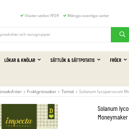
Växter sedan 1959
Många ovanliga sorter
LÖKAR & KNÖLAR
SÄTTLÖK & SÄTTPOTATIS
FRÖER
önsaksfröer
Fruktgrönsaker
Tomat
Solanum lycopersicum M
Solanum lyco
Moneymaker 