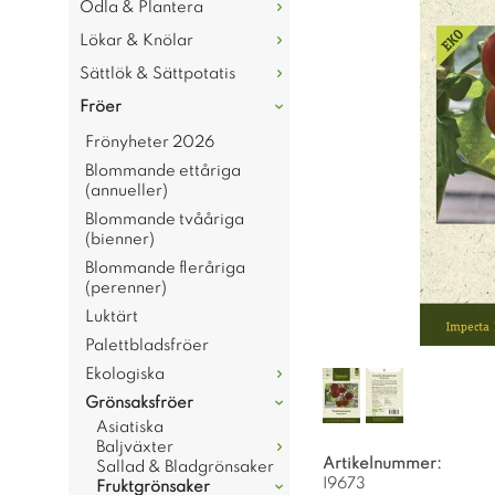
Odla & Plantera
Lökar & Knölar
Sättlök & Sättpotatis
Fröer
Frönyheter 2026
Blommande ettåriga
(annueller)
Blommande tvååriga
(bienner)
Blommande fleråriga
(perenner)
Luktärt
Palettbladsfröer
Ekologiska
Grönsaksfröer
Asiatiska
Baljväxter
Artikelnummer:
Sallad & Bladgrönsaker
I9673
Fruktgrönsaker