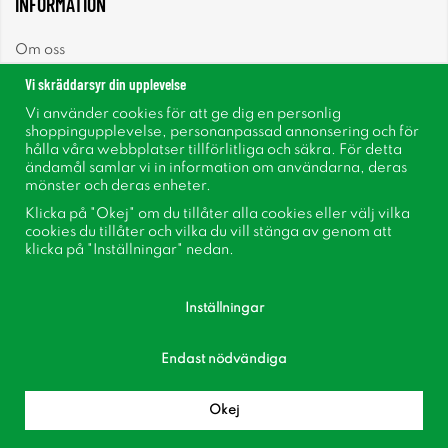
INFORMATION
Om oss
Vi skräddarsyr din upplevelse
Nyheter
Vi använder cookies för att ge dig en personlig
shoppingupplevelse, personanpassad annonsering och för
Nyhetsbrev
hålla våra webbplatser tillförlitliga och säkra. För detta
ändamål samlar vi in information om användarna, deras
mönster och deras enheter.
Om cookies
Klicka på "Okej" om du tillåter alla cookies eller välj vilka
cookies du tillåter och vilka du vill stänga av genom att
Inspiration
klicka på "Inställningar" nedan.
Inställningar
Endast nödvändiga
Följ oss på Facebook
Bli medlem i vår kundklubb!
Okej