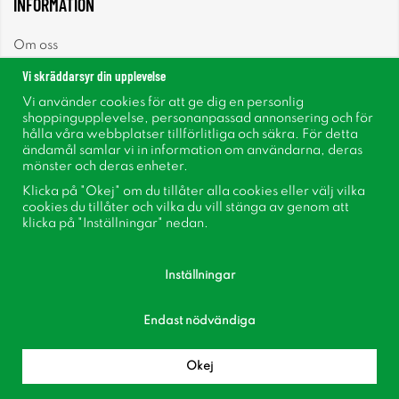
INFORMATION
Om oss
Vi skräddarsyr din upplevelse
Nyheter
Vi använder cookies för att ge dig en personlig
shoppingupplevelse, personanpassad annonsering och för
Nyhetsbrev
hålla våra webbplatser tillförlitliga och säkra. För detta
ändamål samlar vi in information om användarna, deras
mönster och deras enheter.
Om cookies
Klicka på "Okej" om du tillåter alla cookies eller välj vilka
cookies du tillåter och vilka du vill stänga av genom att
Inspiration
klicka på "Inställningar" nedan.
Inställningar
Endast nödvändiga
Följ oss på Facebook
Bli medlem i vår kundklubb!
Okej