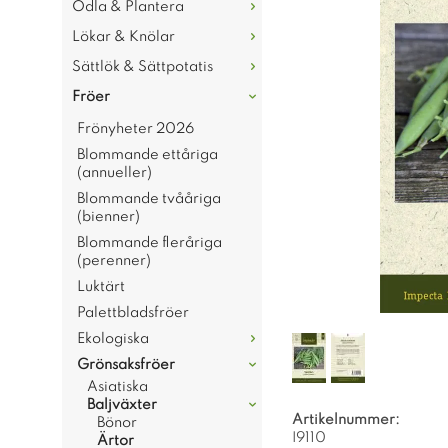
Odla & Plantera
Lökar & Knölar
Sättlök & Sättpotatis
Fröer
Frönyheter 2026
Blommande ettåriga
(annueller)
Blommande tvååriga
(bienner)
Blommande fleråriga
(perenner)
Luktärt
Palettbladsfröer
Ekologiska
Grönsaksfröer
Asiatiska
Baljväxter
Artikelnummer:
Bönor
I9110
Ärtor