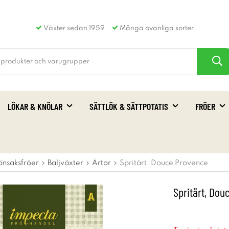
Växter sedan 1959
Många ovanliga sorter
LÖKAR & KNÖLAR
SÄTTLÖK & SÄTTPOTATIS
FRÖER
önsaksfröer
Baljväxter
Ärtor
Spritärt, Douce Provence
Spritärt, Do