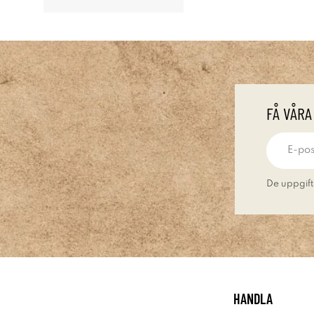
FÅ VÅRA
De uppgift
HANDLA