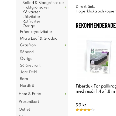
Sallad & Bladgrönsaker
Direktlänk:
Fruktgrönsaker
Högerklicka och kopie
Kålväxter
Lökväxter
Rotfrukter
REKOMMENDERADE 
Övriga
Fröer kryddväxter
Micro Leaf & Groddar
Gräsfrön
Såband
Övriga
Så året runt
Jora Dahl
Barn
Nordfrö
Fiberduk För pallkra
med resår 1,4 x 1,8 m
Hem & Fritid
Presentkort
99 kr
Outlet