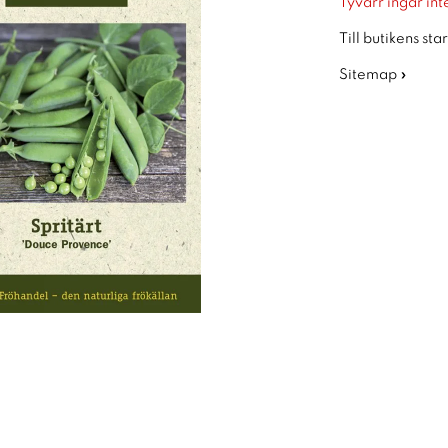
Tyvärr ingår inte
Till butikens sta
Sitemap »