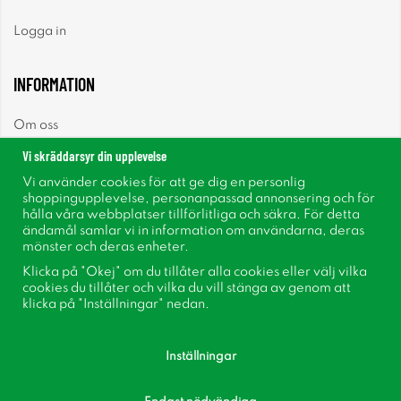
Logga in
INFORMATION
Om oss
Vi skräddarsyr din upplevelse
Nyheter
Vi använder cookies för att ge dig en personlig
shoppingupplevelse, personanpassad annonsering och för
Nyhetsbrev
hålla våra webbplatser tillförlitliga och säkra. För detta
ändamål samlar vi in information om användarna, deras
mönster och deras enheter.
Om cookies
Klicka på "Okej" om du tillåter alla cookies eller välj vilka
cookies du tillåter och vilka du vill stänga av genom att
Inspiration
klicka på "Inställningar" nedan.
Inställningar