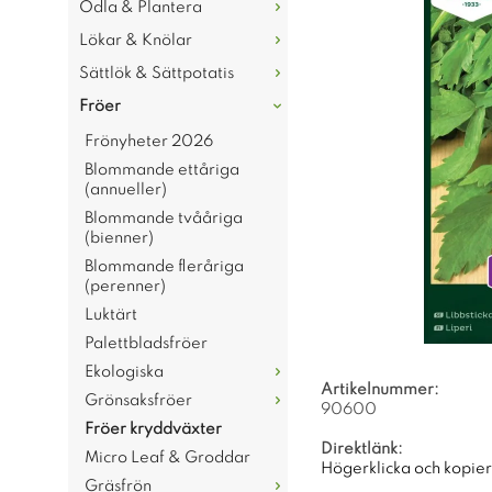
Odla & Plantera
Lökar & Knölar
Sättlök & Sättpotatis
Fröer
Frönyheter 2026
Blommande ettåriga
(annueller)
Blommande tvååriga
(bienner)
Blommande fleråriga
(perenner)
Luktärt
Palettbladsfröer
Ekologiska
Artikelnummer:
Grönsaksfröer
90600
Fröer kryddväxter
Direktlänk:
Micro Leaf & Groddar
Högerklicka och kopie
Gräsfrön