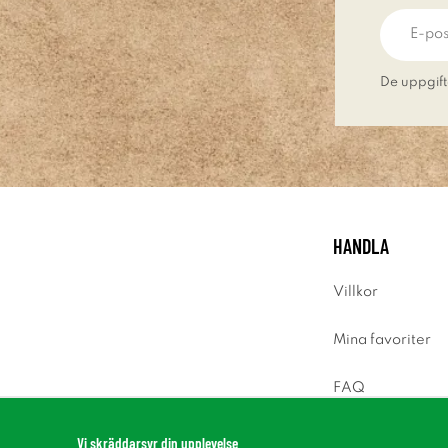
De uppgift
HANDLA
Villkor
Mina favoriter
FAQ
Logga in
Vi skräddarsyr din upplevelse