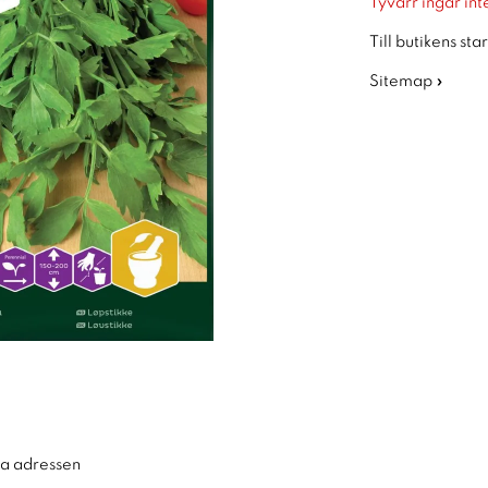
Tyvärr ingår inte
Till butikens sta
Sitemap »
ra adressen