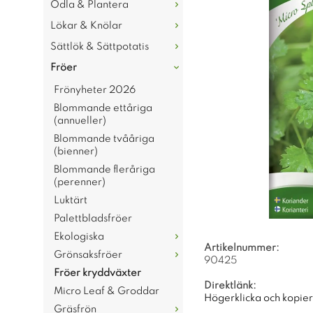
Odla & Plantera
Lökar & Knölar
Sättlök & Sättpotatis
Fröer
Frönyheter 2026
Blommande ettåriga
(annueller)
Blommande tvååriga
(bienner)
Blommande fleråriga
(perenner)
Luktärt
Palettbladsfröer
Ekologiska
Artikelnummer:
Grönsaksfröer
90425
Fröer kryddväxter
Direktlänk:
Micro Leaf & Groddar
Högerklicka och kopie
Gräsfrön