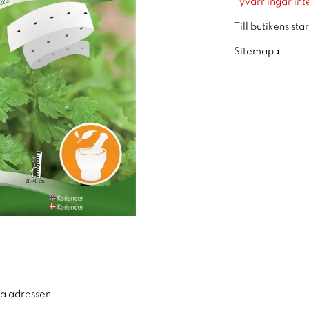
Tyvärr ingår inte
Till butikens sta
Sitemap »
ra adressen