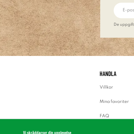
De uppgift
HANDLA
Villkor
Mina favoriter
FAQ
Logga in
Vi skräddarsyr din upplevelse