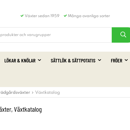
Växter sedan 1959
Många ovanliga sorter
LÖKAR & KNÖLAR
SÄTTLÖK & SÄTTPOTATIS
FRÖER
rädgårdsväxter
Växtkatalog
äxter, Växtkatalog