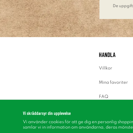
De uppgift
HANDLA
Villkor
Mina favoriter
FAQ
Logga in
Vi skräddarsyr din upplevelse
Vi använder cookies för att ge dig en personlig shoppi
samlar vi in information om användarna, deras mönste