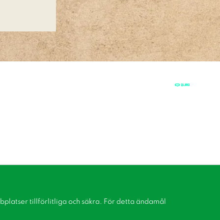
latser tillförlitliga och säkra. För detta ändamål