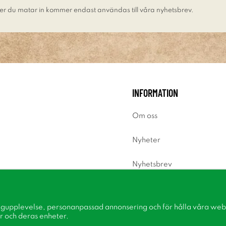
er du matar in kommer endast användas till våra nyhetsbrev.
INFORMATION
Om oss
Nyheter
Nyhetsbrev
Om cookies
ngupplevelse, personanpassad annonsering och för hålla våra webbp
Inspiration
r och deras enheter.