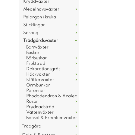
Kryddväxter
Medelhavsväxter
Pelargon i kruka
Sticklingar
Säsong
Trädgårdsväxter
Barrväxter
Buskar
Bärbuskar
Fruktträd
Dekorationsgräs
Häckväxter
Klätterväxter
Ormbunkar
Perenner
Rhododendron & Azalea
Rosor
Prydnadsträd
Vattenväxter
Bonsai & Premiumväxter
Trädgård