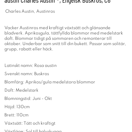
Charles Austin, Austinros
Vacker Austinros med kraftigt växtsätt och glänsande
bladverk. Aprikosgula, tättfyllda blommor med medelstark
doft. Blommar tidigt på sommaren och remonterar till
oktober. Underbar som snitt till din bukett. Passar som solitär,
grupp, rabatt eller häck.
Latinskt namn: Rosa austin
Svenskt namn: Buskros
Blomfärg: Aprikos/gula medelstora blommor
Doft: Medelstark
Blomningstid: Juni - Okt
Höjd: 130cm
Brett: 110cm
Växtsätt: Tätt och kraftigt
Växtläge: Sol till halvskugga