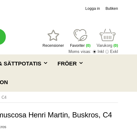
Logga in
Butiken
Varukorg
Recensioner
Favoriter
(
0
)
(0)
Moms visas:
Inkl
Exkl
& SÄTTPOTATIS
FRÖER
ION
, C4
 muscosa Henri Martin, Buskros, C4
kros