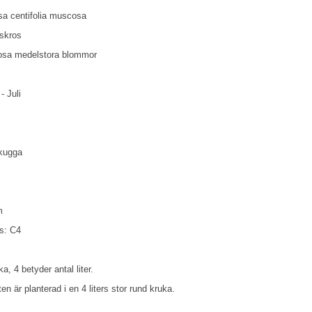
sa centifolia muscosa
skros
osa medelstora blommor
- Juli
skugga
m
ns: C4
a, 4 betyder antal liter.
en är planterad i en 4 liters stor rund kruka.