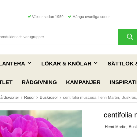
Växter sedan 1959
Många ovanliga sorter
PLANTERA
LÖKAR & KNÖLAR
SÄTTLÖK 
TLET
RÅDGIVNING
KAMPANJER
INSPIRAT
årdsväxter
Rosor
Buskrosor
centifolia muscosa Henri Martin, Buskros
centifolia
Henri Martin, Bus