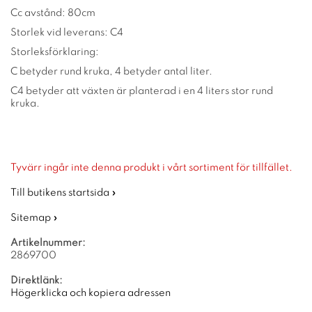
Cc avstånd: 80cm
Storlek vid leverans: C4
Storleksförklaring:
C betyder rund kruka, 4 betyder antal liter.
C4 betyder att växten är planterad i en 4 liters stor rund
kruka.
Tyvärr ingår inte denna produkt i vårt sortiment för tillfället.
Till butikens startsida »
Sitemap »
Artikelnummer:
2869700
Direktlänk:
Högerklicka och kopiera adressen