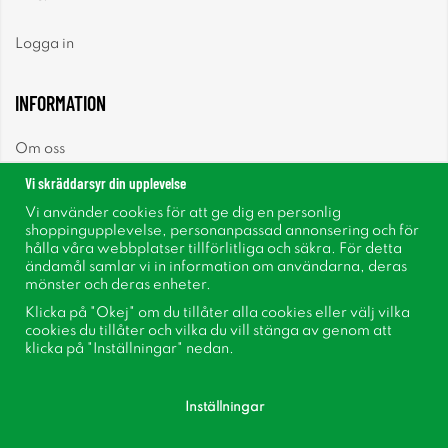
Logga in
INFORMATION
Om oss
Vi skräddarsyr din upplevelse
Nyheter
Vi använder cookies för att ge dig en personlig
shoppingupplevelse, personanpassad annonsering och för
Nyhetsbrev
hålla våra webbplatser tillförlitliga och säkra. För detta
ändamål samlar vi in information om användarna, deras
mönster och deras enheter.
Om cookies
Klicka på "Okej" om du tillåter alla cookies eller välj vilka
cookies du tillåter och vilka du vill stänga av genom att
Inspiration
klicka på "Inställningar" nedan.
Inställningar