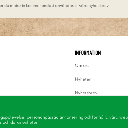
er du matar in kommer endast användas till våra nyhetsbrev.
INFORMATION
Om oss
Nyheter
Nyhetsbrev
Om cookies
ngupplevelse, personanpassad annonsering och för hålla våra webbp
Inspiration
r och deras enheter.