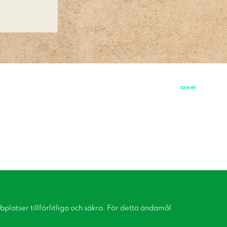
latser tillförlitliga och säkra. För detta ändamål