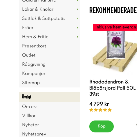
Odla & Plantera
REKOMMENDERADE 
Lökar & Knölar
Sättlök & Sättpotatis
Inklusive hemleveran
Fröer
Hem & Fritid
Presentkort
Outlet
Rådgivning
Kampanjer
Rhododendron &
Sitemap
Blåbärsjord Pall 50L
39st
Övrigt
4 799 kr
Om oss
Villkor
Nyheter
Köp
Nyhetsbrev