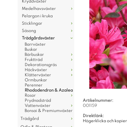
Kryddväxter
Medelhavsväxter
Pelargon i kruka
Sticklingar
Säsong
Trädgårdsväxter
Barrväxter
Buskar
Bärbuskar
Fruktträd
Dekorationsgräs
Häckväxter
Klätterväxter
Ormbunkar
Perenner
Rhododendron & Azalea
Rosor
Prydnadsträd
Artikelnummer:
Vattenväxter
001159
Bonsai & Premiumväxter
Direktlänk:
Trädgård
Högerklicka och kopie