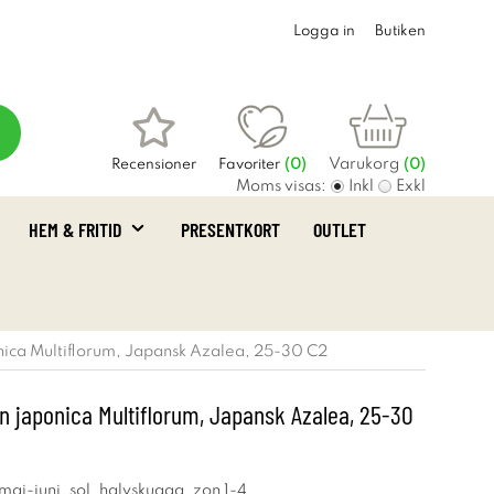
Logga in
Butiken
Varukorg
Recensioner
Favoriter
(
0
)
(0)
Moms visas:
Inkl
Exkl
HEM & FRITID
PRESENTKORT
OUTLET
ica Multiflorum, Japansk Azalea, 25-30 C2
 japonica Multiflorum, Japansk Azalea, 25-30
maj-juni, sol, halvskugga, zon 1-4.