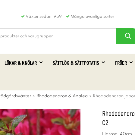
Växter sedan 1959
Många ovanliga sorter
LÖKAR & KNÖLAR
SÄTTLÖK & SÄTTPOTATIS
FRÖER
rädgårdsväxter
Rhododendron & Azalea
Rhododendron japon
Rhododendron
C2
lilarosa, 40cm, 