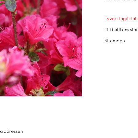
Tyvärr ingår inte
Till butikens sta
Sitemap »
ra adressen