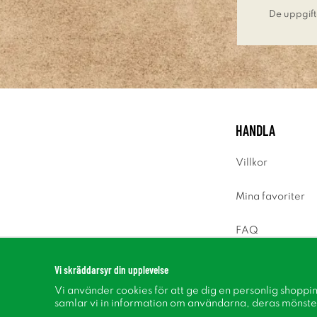
De uppgift
HANDLA
Villkor
Mina favoriter
FAQ
Logga in
Vi skräddarsyr din upplevelse
Vi använder cookies för att ge dig en personlig shoppi
samlar vi in information om användarna, deras mönste