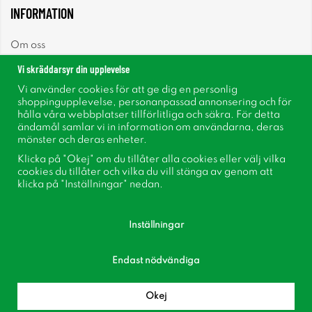
INFORMATION
Om oss
Vi skräddarsyr din upplevelse
Nyheter
Vi använder cookies för att ge dig en personlig
shoppingupplevelse, personanpassad annonsering och för
Nyhetsbrev
hålla våra webbplatser tillförlitliga och säkra. För detta
ändamål samlar vi in information om användarna, deras
mönster och deras enheter.
Om cookies
Klicka på "Okej" om du tillåter alla cookies eller välj vilka
cookies du tillåter och vilka du vill stänga av genom att
Inspiration
klicka på "Inställningar" nedan.
Inställningar
Endast nödvändiga
Följ oss på Facebook
Bli medlem i vår kundklubb!
Okej