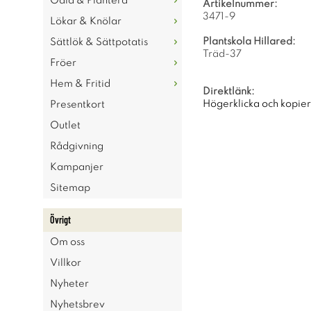
Odla & Plantera
Artikelnummer:
3471-9
Lökar & Knölar
Plantskola Hillared:
Sättlök & Sättpotatis
Träd-37
Fröer
Hem & Fritid
Direktlänk:
Högerklicka och kopie
Presentkort
Outlet
Rådgivning
Kampanjer
Sitemap
Övrigt
Om oss
Villkor
Nyheter
Nyhetsbrev