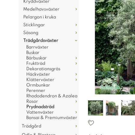
Kryddväxter
Medelhavsväxter
Pelargon i kruka
Sticklingar
Säsong
Trädgårdsväxter
Barrväxter
Buskar
Bärbuskar
Fruktträd
Dekorationsgräs
Häckväxter
Klätterväxter
Ormbunkar
Perenner
Rhododendron & Azalea
Rosor
Prydnadsträd
Vattenväxter
Bonsai & Premiumväxter
Trädgård