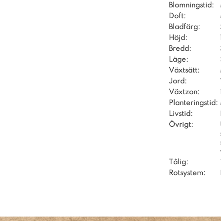
Blomningstid:
Doft:
Bladfärg:
Höjd:
Bredd:
Läge:
Växtsätt:
Jord:
Växtzon:
Planteringstid:
Livstid:
Övrigt:
Tålig:
Rotsystem: