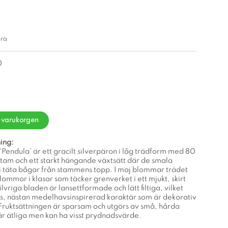
ara
0
i varukorgen
ing:
a ‘Pendula’ är ett gracilt silverpäron i låg trädform med 80
am och ett starkt hängande växtsätt där de smala
 i täta bågar från stammens topp. I maj blommar trädet
ommor i klasar som täcker grenverket i ett mjukt, skirt
ilvriga bladen är lansettformade och lätt filtiga, vilket
jus, nästan medelhavsinspirerad karaktär som är dekorativ
Fruktsättningen är sparsam och utgörs av små, hårda
är ätliga men kan ha visst prydnadsvärde.