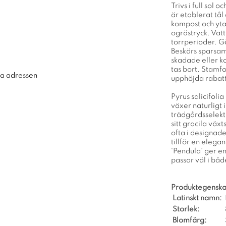
Trivs i full sol
är etablerat tål
kompost och yta
ogrästryck. Vat
torrperioder. G
Beskärs sparsam
skadade eller k
tas bort. Stamf
ra adressen
upphöjda rabatt
Pyrus salicifoli
växer naturligt 
trädgårdsselekt
sitt gracila väx
ofta i designade
tillför en elegan
‘Pendula’ ger e
passar väl i båd
Produktegenska
Latinskt namn:
Storlek:
Blomfärg: