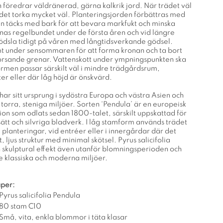
 och föredrar väldränerad, gärna kalkrik jord. När trädet väl
 det torka mycket väl. Planteringsjorden förbättras med
n täcks med bark för att bevara markfukt och minska
tnas regelbundet under de första åren och vid längre
ödsla tidigt på våren med långtidsverkande gödsel.
t under sensommaren för att forma kronan och ta bort
orsande grenar. Vattenskott under ympningspunkten ska
ormen passar särskilt väl i mindre trädgårdsrum,
er eller där låg höjd är önskvärd.
a har sitt ursprung i sydöstra Europa och västra Asien och
i torra, steniga miljöer. Sorten ‘Pendula’ är en europeisk
ion som odlats sedan 1800-talet, särskilt uppskattad för
tsätt och silvriga bladverk. I låg stamform används trädet
 planteringar, vid entréer eller i innergårdar där det
t, ljus struktur med minimal skötsel. Pyrus salicifolia
n skulptural effekt även utanför blomningsperioden och
e klassiska och moderna miljöer.
per:
Pyrus salicifolia Pendula
80 stam C10
Små, vita, enkla blommor i täta klasar