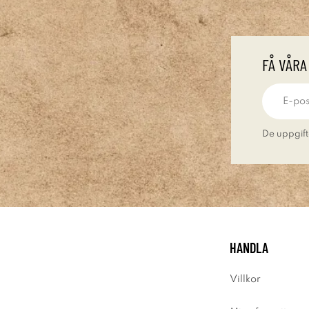
FÅ VÅRA
De uppgift
HANDLA
Villkor