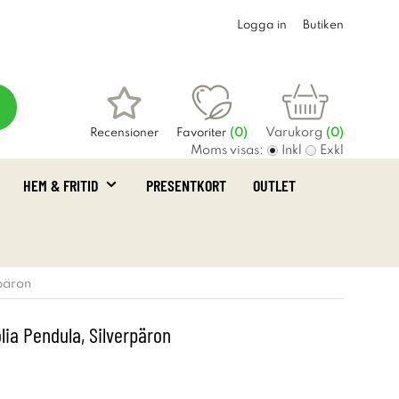
Logga in
Butiken
Varukorg
Recensioner
Favoriter
(
0
)
(0)
Moms visas:
Inkl
Exkl
HEM & FRITID
PRESENTKORT
OUTLET
rpäron
olia Pendula, Silverpäron