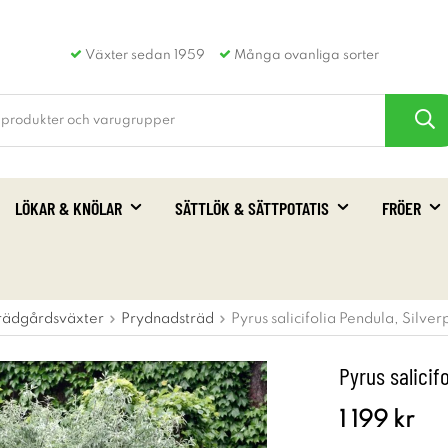
Växter sedan 1959
Många ovanliga sorter
LÖKAR & KNÖLAR
SÄTTLÖK & SÄTTPOTATIS
FRÖER
rädgårdsväxter
Prydnadsträd
Pyrus salicifolia Pendula, Silve
Pyrus salicif
1 199 kr