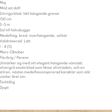
Maj
Mild söt doft
Silvriga blad, lätt hängande grenar
150 cm
3–5 m
Sol till halvskugga
Medelhög, bred, överhängande, solitär
Väldränerad, Lätt
1 - 4 (5)
Mars-Oktober
Flerårig / Perenn
Utmärker sig med sitt elegant hängande växtsätt,
silvergrå smala blad som liknar olivträdets, och en
stilren, nästan medelhavsinspirerad karaktär som står
vacker året om.
Torktålig
Djupt