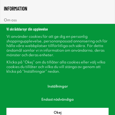
INFORMATION
Om oss
Vi skräddarsyr din upplevelse
Nyheter
Vi använder cookies för att ge dig en personlig
shoppingupplevelse, personanpassad annonsering och för
Nyhetsbrev
hålla våra webbplatser tillförlitliga och säkra. För detta
ändamål samlar vi in information om användarna, deras
mönster och deras enheter.
Om cookies
Klicka på "Okej" om du tillåter alla cookies eller välj vilka
cookies du tillåter och vilka du vill stänga av genom att
Inspiration
klicka på "Inställningar" nedan.
Inställningar
Endast nödvändiga
Följ oss på Facebook
Bli medlem i vår kundklubb!
Okej