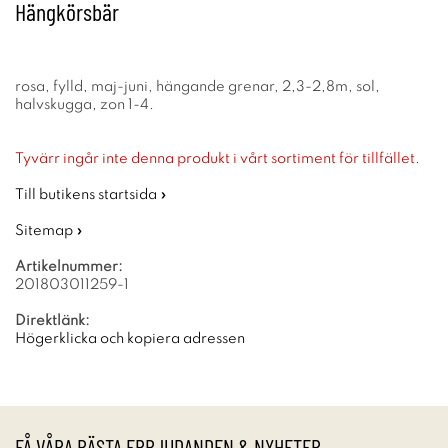
Hängkörsbär
rosa, fylld, maj-juni, hängande grenar, 2,3-2,8m, sol,
halvskugga, zon 1-4.
Tyvärr ingår inte denna produkt i vårt sortiment för tillfället.
Till butikens startsida »
Sitemap »
Artikelnummer:
201803011259-1
Direktlänk:
Högerklicka och kopiera adressen
FÅ VÅRA BÄSTA ERBJUDANDEN & NYHETER