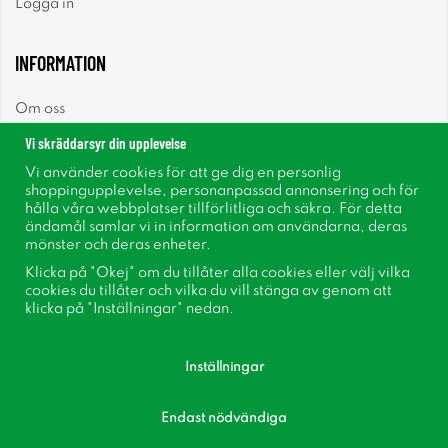
Logga in
INFORMATION
Om oss
Vi skräddarsyr din upplevelse
Nyheter
Vi använder cookies för att ge dig en personlig
shoppingupplevelse, personanpassad annonsering och för
Nyhetsbrev
hålla våra webbplatser tillförlitliga och säkra. För detta
ändamål samlar vi in information om användarna, deras
mönster och deras enheter.
Om cookies
Klicka på "Okej" om du tillåter alla cookies eller välj vilka
cookies du tillåter och vilka du vill stänga av genom att
Inspiration
klicka på "Inställningar" nedan.
Inställningar
Endast nödvändiga
Följ oss på Facebook