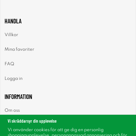
HANDLA
Villkor
Mina favoriter
FAQ
Logga in
INFORMATION
Om oss
Vi skräddarsyr din upplevelse
Nyheter
Vi använder cookies för att ge dig en personlig
shoppingupplevelse, personanpassad annonsering och för