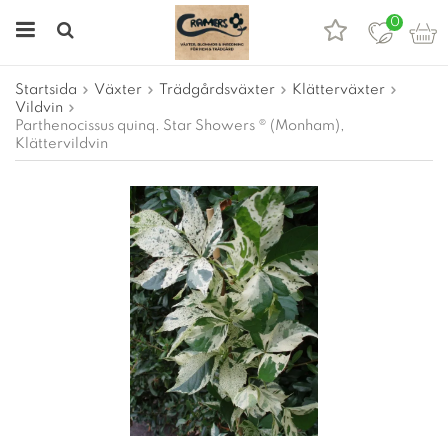
0
Startsida
Växter
Trädgårdsväxter
Klätterväxter
Vildvin
Parthenocissus quinq. Star Showers ® (Monham),
Klättervildvin