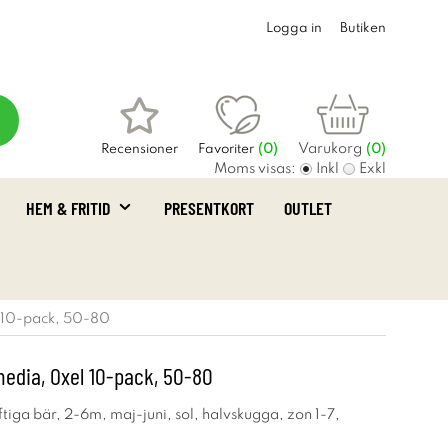
Logga in
Butiken
Varukorg
Recensioner
Favoriter
(
0
)
(0)
Moms visas:
Inkl
Exkl
HEM & FRITID
PRESENTKORT
OUTLET
 10-pack, 50-80
media, Oxel 10-pack, 50-80
iftiga bär, 2-6m, maj-juni, sol, halvskugga, zon 1-7,