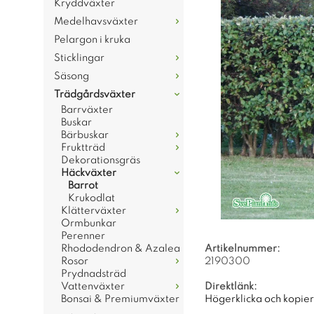
Kryddväxter
Medelhavsväxter
Pelargon i kruka
Sticklingar
Säsong
Trädgårdsväxter
Barrväxter
Buskar
Bärbuskar
Fruktträd
Dekorationsgräs
Häckväxter
Barrot
Krukodlat
Klätterväxter
Ormbunkar
Perenner
Rhododendron & Azalea
Artikelnummer:
Rosor
2190300
Prydnadsträd
Vattenväxter
Direktlänk:
Bonsai & Premiumväxter
Högerklicka och kopie