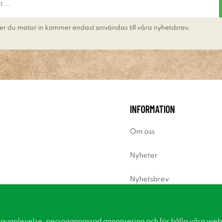
er du matar in kommer endast användas till våra nyhetsbrev.
INFORMATION
Om oss
Nyheter
Nyhetsbrev
Om cookies
ngupplevelse, personanpassad annonsering och för hålla våra webbp