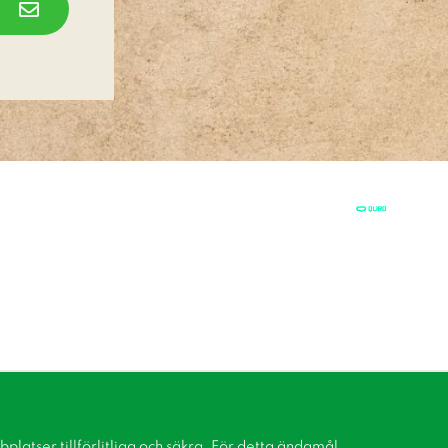
latser tillförlitliga och säkra. För detta ändamål