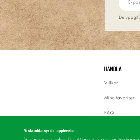
De uppgift
HANDLA
Villkor
Mina favoriter
FAQ
Logga in
Vi skräddarsyr din upplevelse
Vi använder cookies för att ge dig en personlig shoppi