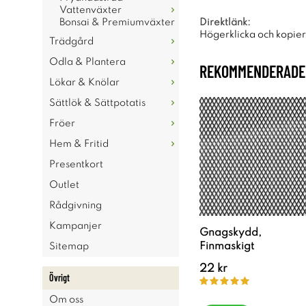
Vattenväxter
Bonsai & Premiumväxter
Direktlänk:
Högerklicka och kopie
Trädgård
Odla & Plantera
REKOMMENDERADE 
Lökar & Knölar
Sättlök & Sättpotatis
Fröer
Hem & Fritid
Presentkort
Outlet
Rådgivning
Kampanjer
Gnagskydd,
Finmaskigt
Sitemap
22 kr
Övrigt
Om oss