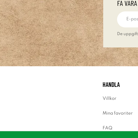
FÅ VÅRA
De uppgift
HANDLA
Villkor
Mina favoriter
FAQ