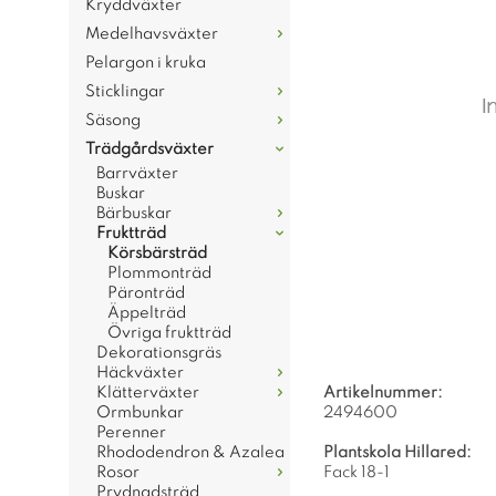
Kryddväxter
Medelhavsväxter
Pelargon i kruka
Sticklingar
Säsong
Trädgårdsväxter
Barrväxter
Buskar
Bärbuskar
Fruktträd
Körsbärsträd
Plommonträd
Päronträd
Äppelträd
Övriga fruktträd
Dekorationsgräs
Häckväxter
Klätterväxter
Artikelnummer:
Ormbunkar
2494600
Perenner
Rhododendron & Azalea
Plantskola Hillared:
Rosor
Fack 18-1
Prydnadsträd