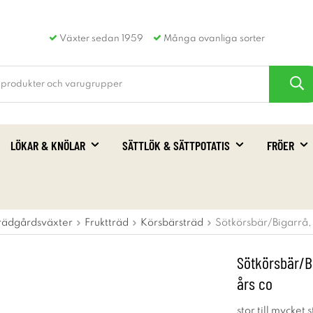
Växter sedan 1959
Många ovanliga sorter
LÖKAR & KNÖLAR
SÄTTLÖK & SÄTTPOTATIS
FRÖER
rädgårdsväxter
Fruktträd
Körsbärsträd
Sötkörsbär/Bigarrå,
Sötkörsbär/B
års co
stor till mycket 