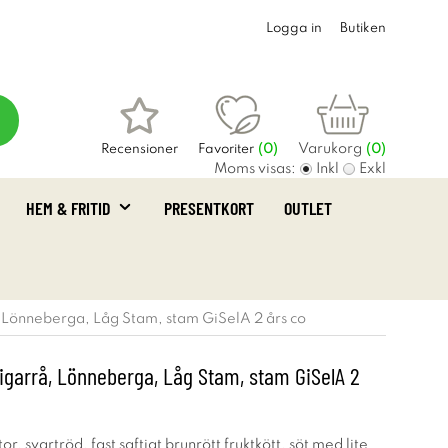
Logga in
Butiken
Varukorg
Recensioner
Favoriter
(
0
)
(0)
Moms visas:
Inkl
Exkl
HEM & FRITID
PRESENTKORT
OUTLET
 Lönneberga, Låg Stam, stam GiSelA 2 års co
igarrå, Lönneberga, Låg Stam, stam GiSelA 2
stor, svartröd, fast saftigt brunrött fruktkött, söt med lite