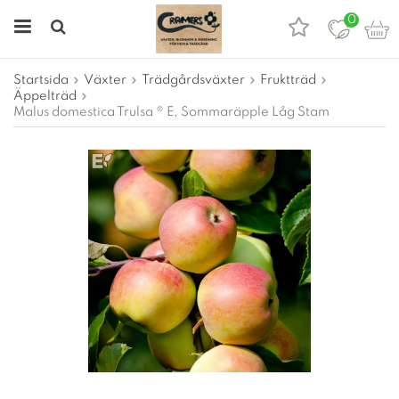
0
Startsida
Växter
Trädgårdsväxter
Fruktträd
Äppelträd
Malus domestica Trulsa ® E, Sommaräpple Låg Stam