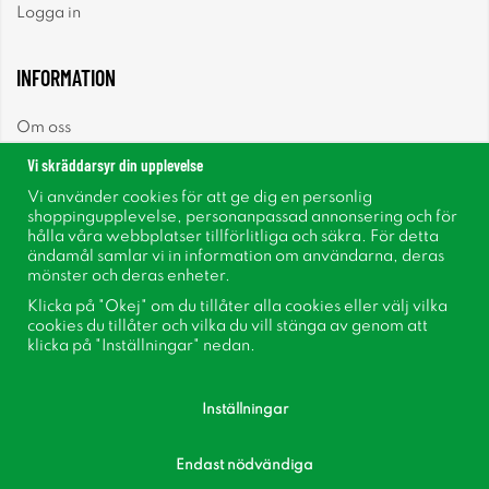
Logga in
INFORMATION
Om oss
Vi skräddarsyr din upplevelse
Nyheter
Vi använder cookies för att ge dig en personlig
shoppingupplevelse, personanpassad annonsering och för
Nyhetsbrev
hålla våra webbplatser tillförlitliga och säkra. För detta
ändamål samlar vi in information om användarna, deras
mönster och deras enheter.
Om cookies
Klicka på "Okej" om du tillåter alla cookies eller välj vilka
cookies du tillåter och vilka du vill stänga av genom att
Inspiration
klicka på "Inställningar" nedan.
Inställningar
Endast nödvändiga
Följ oss på Facebook