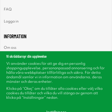
FAQ
Logga in
INFORMATION
Om oss
Vi skräddarsyr din upplevelse
Nyheter
Vi använder cookies för att ge dig en personlig
shoppingupplevelse, personanpassad annonsering och för
Nyhetsbrev
hålla våra webbplatser tillförlitliga och säkra. För detta
ändamål samlar vi in information om användarna, deras
mönster och deras enheter.
Om cookies
Klicka på "Okej" om du tillåter alla cookies eller välj vilka
cookies du tillåter och vilka du vill stänga av genom att
Inspiration
klicka på "Inställningar" nedan.