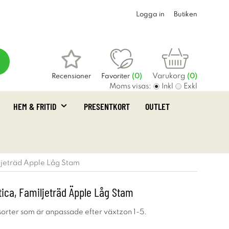
Logga in
Butiken
Varukorg
Recensioner
Favoriter
(
0
)
(0)
Moms visas:
Inkl
Exkl
HEM & FRITID
PRESENTKORT
OUTLET
ljeträd Äpple Låg Stam
ica, Familjeträd Äpple Låg Stam
sorter som är anpassade efter växtzon 1-5.