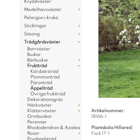
Kryddväxter
Medelhavsväxter
Pelargon i kruka
Sticklingar
Säsong
Trädgårdsväxter
Barrväxter
Buskar
Bärbuskar
Fruktträd
Körsbärsträd
Plommonträd
Päronträd
Äppelträd
Övriga fruktträd
Dekorationsgräs
Häckväxter
Klätterväxter
Artikelnummer:
Ormbunkar
18166-1
Perenner
Rhododendron & Azalea
Plantskola Hillared:
Rosor
Fack 17-1
Prydnadsträd