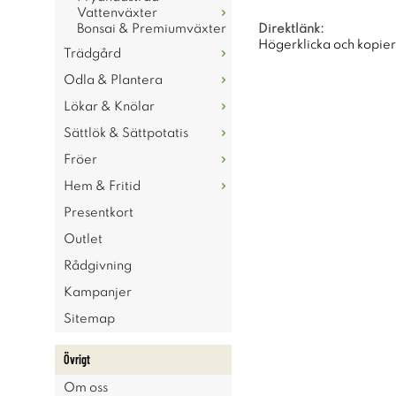
Vattenväxter
Bonsai & Premiumväxter
Direktlänk:
Högerklicka och kopie
Trädgård
Odla & Plantera
Lökar & Knölar
Sättlök & Sättpotatis
Fröer
Hem & Fritid
Presentkort
Outlet
Rådgivning
Kampanjer
Sitemap
Övrigt
Om oss