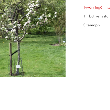
Tyvärr ingår inte
Till butikens sta
Sitemap »