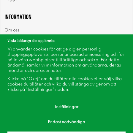
INFORMATION
Om oss
Vi skräddarsyr din upplevelse
Nyheter
Vi använder cookies för att ge dig en personlig
shoppingupplevelse, personanpassad annonsering och för
Nyhetsbrev
hålla våra webbplatser tillförlitliga och säkra. För detta
ändamål samlar vi in information om användarna, deras
mönster och deras enheter.
Om cookies
Klicka på "Okej" om du tillåter alla cookies eller välj vilka
cookies du tillåter och vilka du vill stänga av genom att
Inspiration
klicka på "Inställningar" nedan.
Inställningar
Endast nödvändiga
Följ oss på Facebook