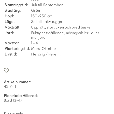
Blomningstid:
Juli till September
Bladfärg:
Grön
Höjd:
150-250 cm
Läge:
Sol till halvskugga
Växtsätt:
Upprätt, storvuxen och bred buske
Jord:
Fuktighetshållande, näringsrik ler- eller
mulljord
Växtzon:
1 - 4
Planteringstid:
Mars-Oktober
Livstid:
Flerårig / Perenn
Artikelnummer:
4217-11
Plantskola Hillared:
Bord 13-47