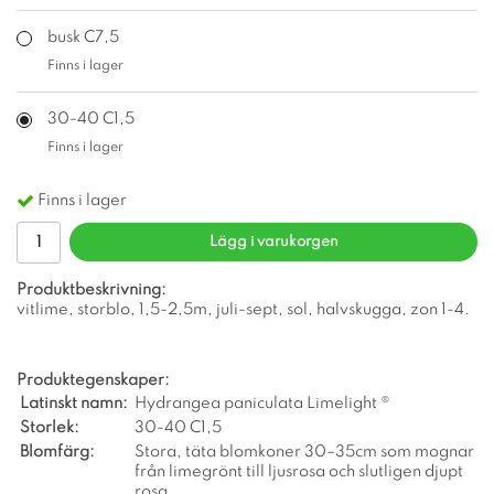
busk C7,5
Finns i lager
30-40 C1,5
Finns i lager
Finns i lager
Lägg i varukorgen
Produktbeskrivning:
vitlime, storblo, 1,5-2,5m, juli-sept, sol, halvskugga, zon 1-4.
Produktegenskaper:
Latinskt namn:
Hydrangea paniculata Limelight ®
Storlek:
30-40 C1,5
Blomfärg:
Stora, täta blomkoner 30–35cm som mognar
från limegrönt till ljusrosa och slutligen djupt
rosa