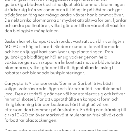
gulbrokiga bladverk och sina djupt blå blommor. Blomningen
sträcker sig från sensommaren till långt in på hösten och ger
trädgården färg när många andra växter har blommat över.
De nektarrika blommorna är mycket attraktiva för bin, fjärilar
och andra pollinatörer, vilket gör den till en värdefull växt för
den biologiska mångfalden.
Busken har ett kompakt och rundat växtsätt och blir vanligtvis
60–90 cm hög och bred. Bladen är smala, lansettformade
och har en ljusgul kant som lyser upp planteringen. Den
gulbrokiga bladfärgen håller sig vacker genom hela
växtsäsongen och skapar en fin kontrast mot de blåvioletta
blommorna, vilket gör den till ett iögonfallande inslag i
rabatter och blandade buskplanteringar.
Caryopteris × clandonensis 'Summer Sorbet' trivs bäst i
soliga, väldränerade lägen och föredrar lätt, sandblandad
jord. Den är torktålig när den väl har etablerat sig och kräver
minimal skötsel. För att upprätthålla en kompakt form och
riklig blomning bör den beskäras hårt tidigt på våren,
eftersom den blommar på årsskotten. En årlig nedskärning till
cirka 10–20 cm över marknivå stimulerar en frisk tillväxt och
förbättrar bladtäckningen.
Denna hybrid av skäggbuske har sitt ursprung i korsningar