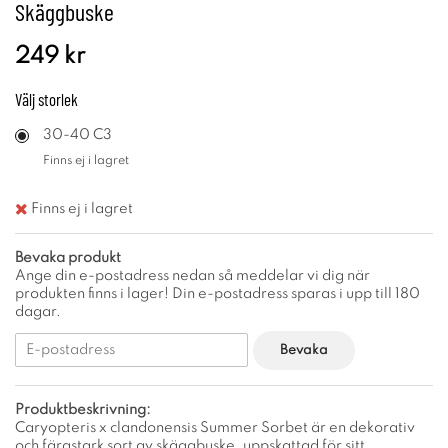
Skäggbuske
249 kr
Välj
storlek
30-40 C3
Finns ej i lagret
Finns ej i lagret
Bevaka produkt
Ange din e-postadress nedan så meddelar vi dig när
produkten finns i lager! Din e-postadress sparas i upp till 180
dagar.
Bevaka
Produktbeskrivning:
Caryopteris x clandonensis Summer Sorbet är en dekorativ
och färgstark sort av skäggbuske, uppskattad för sitt