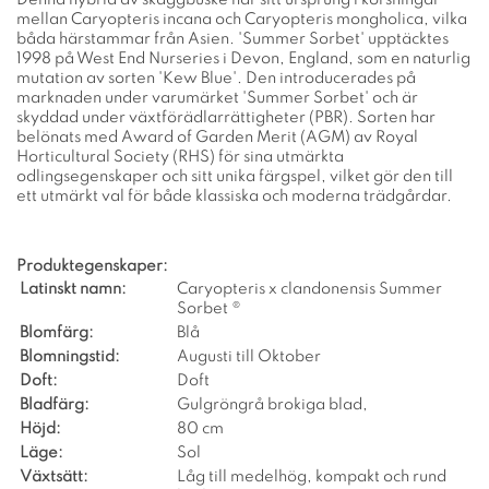
mellan Caryopteris incana och Caryopteris mongholica, vilka
båda härstammar från Asien. 'Summer Sorbet' upptäcktes
1998 på West End Nurseries i Devon, England, som en naturlig
mutation av sorten 'Kew Blue'. Den introducerades på
marknaden under varumärket 'Summer Sorbet' och är
skyddad under växtförädlarrättigheter (PBR). Sorten har
belönats med Award of Garden Merit (AGM) av Royal
Horticultural Society (RHS) för sina utmärkta
odlingsegenskaper och sitt unika färgspel, vilket gör den till
ett utmärkt val för både klassiska och moderna trädgårdar.
Produktegenskaper:
Latinskt namn:
Caryopteris x clandonensis Summer
Sorbet ®
Blomfärg:
Blå
Blomningstid:
Augusti till Oktober
Doft:
Doft
Bladfärg:
Gulgröngrå brokiga blad,
Höjd:
80 cm
Läge:
Sol
Växtsätt:
Låg till medelhög, kompakt och rund