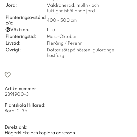
Jord:
Väldränerad, mullrik och
fuktighetshållande jord
Planteringsavstånd
400 - 500 cm
c/c:
Växtzon:
1 - 5
Planteringstid:
Mars-Oktober
Livstid:
Flerårig / Perenn
Övrigt:
Doftar sött på hösten, gulorange
höstfärg
Artikelnummer:
2891900-3
Plantskola Hillared:
Bord 12-36
Direktlänk:
Högerklicka och kopiera adressen